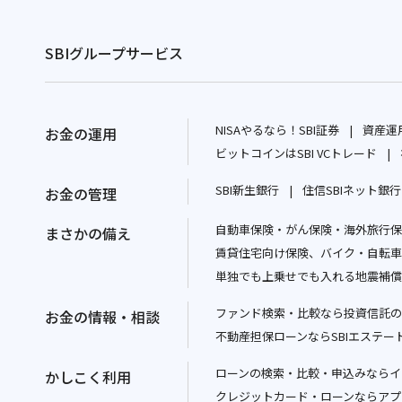
SBIグループサービス
NISAやるなら！SBI証券
資産運用
お金の運用
別
ビットコインはSBI VCトレード
ウ
別
SBI新生銀行
住信SBIネット銀行
お金の管理
ィ
ウ
別
ン
ィ
自動車保険・がん保険・海外旅行保険
ウ
まさかの備え
ド
ン
賃貸住宅向け保険、バイク・自転車
ィ
ウ
ド
単独でも上乗せでも入れる地震補償
ン
で
ウ
ド
開
で
ファンド検索・比較なら投資信託の
お金の情報・相談
ウ
く
開
不動産担保ローンならSBIエステー
で
く
開
ローンの検索・比較・申込みならイ
かしこく利用
く
クレジットカード・ローンならアプ