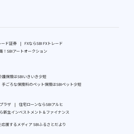
レード証券
FXならSBI FXトレード
別
別
！SBIアートオークション
ウ
別
ウ
ィ
ウ
ィ
ン
ィ
ン
護保険はSBIいきいき少短
ド
ン
ド
別
手ごろな保険料のペット保険はSBIペット少短
ウ
ド
ウ
ウ
別
で
ウ
で
ィ
ウ
開
で
開
ープラザ
住宅ローンならSBIアルヒ
ン
ィ
別
別
く
開
く
ら新生インベストメント＆ファイナンス
ド
ン
ウ
ウ
別
く
ウ
ド
応援するメディア SBIふるさとだより
ィ
ィ
ウ
で
ウ
別
ン
ン
ィ