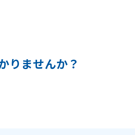
か
り
ま
せ
ん
か
？