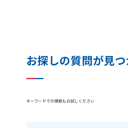
お
探
し
の
質
問
が
見
つ
キーワードでの検索もお試しください