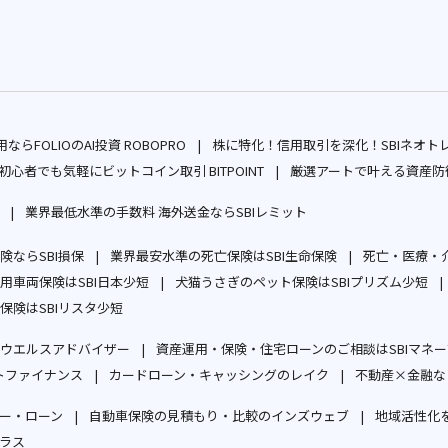
ならFOLIOのAI投資 ROBOPRO
株に特化！信用取引を深化！SBIネオト
別
初心者でも気軽にビットコイン取引 BITPOINT
厳選アートで叶える資産防衛
ウ
別
業界最低水準の手数料 海外送金ならSBIレミット
ィ
ウ
別
別
ン
ィ
ならSBI損保
ウ
業界最安水準の死亡保険はSBI生命保険
ウ
死亡・医療・介
ド
ン
別
別
用車両保険はSBI日本少短
ィ
犬猫うさぎのペット保険はSBIプリズム少短
ィ
ウ
ド
ウ
別
ウ
別
保険はSBIリスタ少短
ン
ン
で
ウ
ィ
別
ウ
ィ
ウ
ド
ド
開
で
ウエルスアドバイザー
資産運用・保険・住宅ローンのご相談はSBIマネ
ン
ウ
ィ
ン
ィ
ウ
ウ
別
く
開
トファイナンス
カードローン・キャッシングのレイク
不動産×金融な
ド
ィ
ン
ド
ン
で
で
別
ウ
別
く
ウ
ン
ド
ウ
ド
開
開
ー・ローン
自動車保険の見積もり・比較のインズウェブ
地域活性化を
ウ
ィ
ウ
で
ド
ウ
で
ウ
別
別
く
く
ラス
ィ
ン
ィ