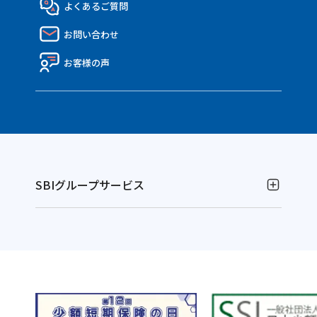
よくあるご質問
決算報告書
働き方・制度
API連携のご紹介
お問い合わせ
ディスクロージャー資料
Nico API仕様一覧
電子公告
お客様の声
SBIグループサービス
お金の運用
NISAやるなら！SBI証券
FOLIOのAI投資 ROBOPRO
別
別
信用革命！低コストの信用取引ならSBIネオトレード証
ウ
ウ
券
別
ィ
ィ
FXならSBI FXトレード