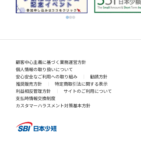
ウ
別
ン
ン
ビットコインはSBI VCトレード
ィ
ウ
ド
別
ド
初心者でも気軽にビットコイン取引 BITPOINT
別
ン
ィ
ウ
ウ
別
ウ
資産形成に、アートという選択肢 SBIアートオークシ
ウ
ド
ン
で
ィ
ウ
で
ィ
ョン
ウ
別
ド
開
ン
ィ
開
ン
で
ウ
ウ
く
ド
ン
く
ド
お金の管理
ウ
開
ィ
で
ウ
ド
SBI新生銀行
で
く
ン
開
で
ウ
顧客中心主義に基づく業務運営方針
別
業界最低水準の手数料 海外送金ならSBIレミット
開
ド
く
開
で
個人情報の取り扱いについて
ウ
別
く
安心安全なご利用への取り組み
ウ
く
勧誘方針
開
ィ
ウ
まさかの備え
推奨販売方針
特定商取引法に関する表示
で
く
ン
ィ
利益相反管理方針
サイトのご利用について
自動車保険・がん保険・海外旅行保険ならSBI損保
開
ド
ン
別
支払時情報交換制度
業界最安水準の死亡保険はSBI生命保険
く
ウ
ド
カスタマーハラスメント対策基本方針
別
ウ
死亡・医療・介護保険はSBIいきいき少短
で
ウ
ウ
別
ィ
賃貸住宅向け保険、バイク・自転車用車両保険はSBI日
開
で
ィ
ウ
ン
本少短
く
開
別
ン
ィ
ド
犬猫うさぎのペット保険はSBIプリズム少短
く
ウ
ド
ン
別
ウ
インターネット専用のペット保険はSBIペット少短