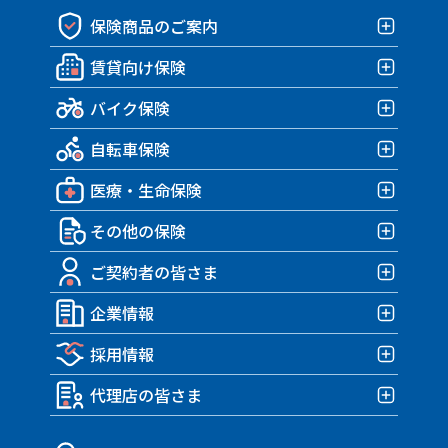
保険商品のご案内
賃貸向け保険
保険商品一覧
バイク保険
賃貸向け保険TOP
自転車保険
みんなの部屋保険 G4
バイク保険TOP
みんなの部屋保険 G3
医療・生命保険
みんなのバイク保険
自転車保険TOP
みんなの部屋保険 G2
HARLEY｜車両＋盗難保険
その他の保険
みんなのスポーツサイクル保険
SBIいきいき少短の医療保険
みんなの部屋保険 Grande
TRIUMPH 車両＆盗難保険
みんなのe-bike保険
ご契約者の皆さま
SBIいきいき少短の死亡保険
みんなの部屋保険
SBIリスタ少短の地震補償保険
アクサのダイレクトバイク保険
すぽくるプラス
企業情報
SBIいきいき少短の介護保険
みんなのテナント保険
SBIプリズム少短のペット保険
ご契約者の皆さまTOP
MATE.盗難＆車両保険
SBI生命の終身医療保険
採用情報
SBIペット少短のペット保険
各種お手続き
企業情報TOP
SBI生命の死亡保険・インターネット申込専用定期保険
SBI損保の自動車保険
事故が発生したら？
代理店の皆さま
トップメッセージ・企業理念
採用情報TOP
SBI生命の就業不能保険 就業不能保険（無解約返戻金型）
eco証券
企業概要・沿革
社員インタビュー
代理店の皆さまTOP