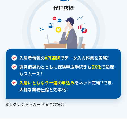
代理店様
入居者情報の
API連携
でデータ入力作業を省略！
賃貸借契約とともに保険申込手続きも
DX化
で
処理
もスムーズ！
入居にともなう一連の申込み
をネット完結
でき、
*1
大幅な業務圧縮と効率化！
※1.クレジットカード決済の場合