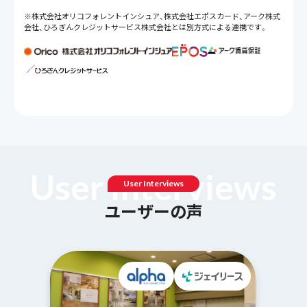
※株式会社オリコフォレントインシュア、株式会社エポスカード、アーク株式
会社、ひろぎんクレジットサービス株式会社とは別方式による連携です。
U
s
e
r
I
n
t
e
r
v
i
e
w
s
User Interviews
ユーザーの声