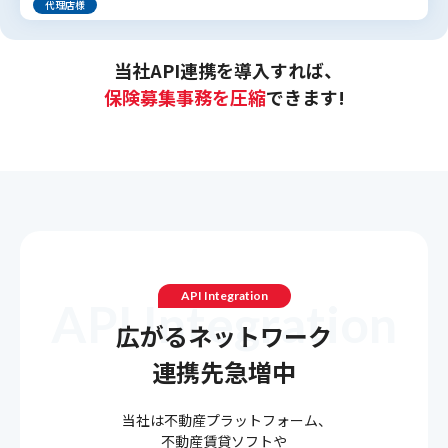
代理店様
当社API連携を導入すれば、
保険募集事務を圧縮
できます!
API Integration
A
P
I
I
n
t
e
g
r
a
t
i
o
n
広がるネットワーク
連携先急増中
当社は不動産プラットフォーム、
不動産賃貸ソフトや