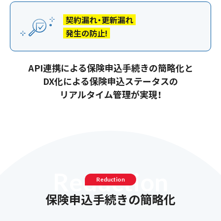
契約漏れ・更新漏れ
発生の防止!
API連携による保険申込手続きの簡略化と
DX化による保険申込ステータスの
リアルタイム管理が実現！
R
e
d
u
c
t
i
o
n
Reduction
保険申込手続きの簡略化