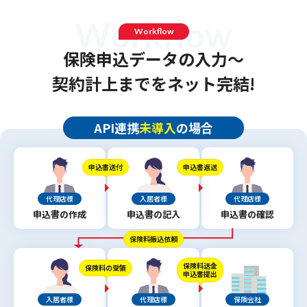
W
o
r
k
f
l
o
w
Workflow
保険申込データの入力～
契約計上までをネット完結!
API連携
未導入
の場合
申込書送付
申込書返送
代理店様
入居者様
代理店様
申込書の作成
申込書の記入
申込書の確認
保険料振込依頼
保険料送金
保険料の受領
申込書提出
入居者様
代理店様
保険会社