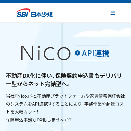
API連携
不動産DX化に伴い、保険契約申込書も
デリバリ
ー型からネット完結型へ。
当社『Nico』
と不動産プラットフォームや家賃債務保証会社
*1
のシステムを
API連携
することにより、事務作業や郵送コス
*2
トを大幅カット！
保険申込事務もDX化しませんか？