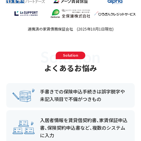
連携済の家賃債務保証会社 (2025年10月1日現在)
S
o
l
u
t
i
o
n
Solution
よくあるお悩み
手書きでの保険申込手続きは
誤字脱字や
未記入項目で不備がつきもの
入居者情報を賃貸借契約書、
家賃保証申込
書、保険契約申込書など、
複数のシステム
に入力