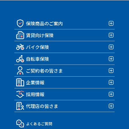
保険商品のご案内
賃貸向け保険
保険商品一覧
バイク保険
賃貸向け保険TOP
自転車保険
みんなの部屋保険 G4
バイク保険TOP
みんなの部屋保険 G3
ご契約者の皆さま
みんなのバイク保険
自転車保険TOP
みんなの部屋保険 G2
HARLEY｜車両＋盗難保険
企業情報
みんなのスポーツサイクル保険
ご契約者の皆さまTOP
みんなの部屋保険 Grande
TRIUMPH 車両＆盗難保険
みんなのe-bike保険
採用情報
各種お手続き
企業情報TOP
みんなの部屋保険
アクサダイレクトのバイク保険
すぽくるプラス
事故が発生したら？
代理店の皆さま
トップメッセージ・企業理念
みんなのテナント保険
採用情報TOP
MATE.盗難＆車両保険
eco証券
企業概要・沿革
社員インタビュー
代理店の皆さまTOP
よくあるご質問
決算報告書
働き方・制度