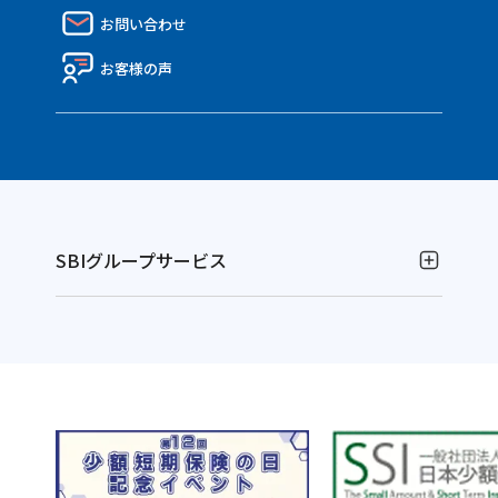
API連携のご紹介
お問い合わせ
ディスクロージャー資料
Nico API仕様一覧
電子公告
お客様の声
SBIグループサービス
お金の運用
NISAやるなら！SBI証券
別
資産運用ならFOLIOのAI投資 ROBOPRO
ウ
別
株に特化！信用取引を深化！SBIネオトレード証券
ィ
ウ
別
FXならSBI FXトレード
別
ン
ィ
ウ
ビットコインはSBI VCトレード