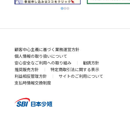
ウ
ド
別
ン
ィ
初心者でも気軽にビットコイン取引 BITPOINT
別
ィ
ウ
ウ
ド
別
ン
厳選アートで叶える資産防衛！SBIアートオークション
ウ
ン
で
ィ
ウ
ウ
ド
別
ィ
ド
開
ン
で
ィ
ウ
ウ
お金の管理
ン
ウ
く
ド
開
ン
で
ィ
ド
SBI新生銀行
住信SBIネット銀行
ウ
で
ウ
く
ド
開
ン
別
別
業界最低水準の手数料 海外送金ならSBIレミット
で
開
で
ウ
く
ド
顧客中心主義に基づく業務運営方針
ウ
ウ
別
開
く
開
で
ウ
個人情報の取り扱いについて
ィ
ィ
ウ
まさかの備え
く
安心安全なご利用への取り組み
く
勧誘方針
開
で
ン
ン
ィ
自動車保険・がん保険・海外旅行保険ならSBI損保
推奨販売方針
特定商取引法に関する表示
く
開
ド
ド
ン
別
利益相反管理方針
サイトのご利用について
業界最安水準の死亡保険はSBI生命保険
く
ウ
ウ
ド
別
ウ
支払時情報交換制度
死亡・医療・介護保険はSBIいきいき少短
で
で
ウ
ウ
別
ィ
賃貸住宅向け保険、バイク・自転車用車両保険はSBI日
開
開
で
ィ
ウ
ン
本少短
く
く
開
別
ン
ィ
ド
犬猫うさぎのペット保険はSBIプリズム少短
く
ウ
ド
ン
別
ウ
手ごろな保険料のペット保険はSBIペット少短
ィ
ウ
ド
ウ
別
で
単独でも上乗せでも入れる地震補償保険はSBIリスタ少
ン
で
ウ
ィ
ウ
開
短