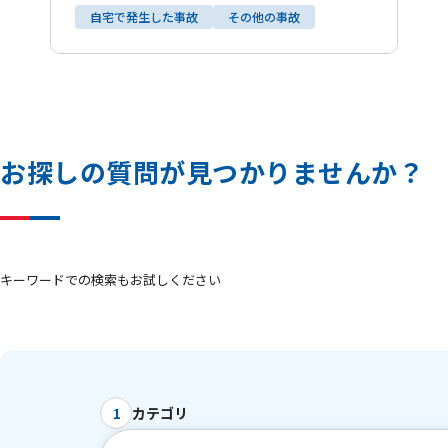
自宅で発生した事故
その他の事故
お
探
し
の
質
問
が
見
つ
か
り
ま
せ
ん
か
？
キーワードでの検索もお試しください
カテゴリ
1