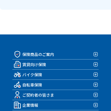
保険商品のご案内
賃貸向け保険
保険商品一覧
バイク保険
賃貸向け保険TOP
自転車保険
みんなの部屋保険 G4
バイク保険TOP
みんなの部屋保険 G3
ご契約者の皆さま
みんなのバイク保険
自転車保険TOP
みんなの部屋保険 G2
HARLEY｜車両＋盗難保険
企業情報
みんなのスポーツサイクル保険
ご契約者の皆さまTOP
みんなの部屋保険 Grande