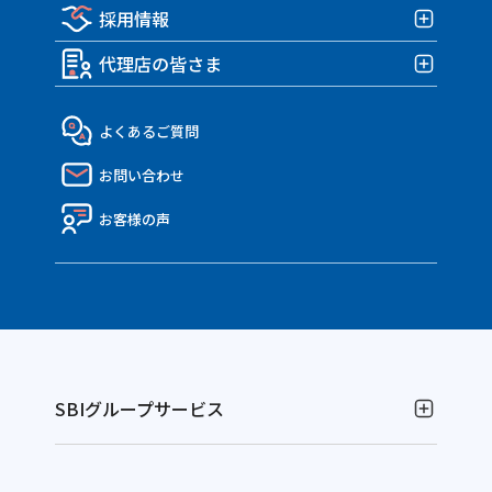
TRIUMPH 車両＆盗難保険
みんなのe-bike保険
採用情報
各種お手続き
企業情報TOP
みんなの部屋保険
アクサダイレクトのバイク保険
すぽくるプラス
事故が発生したら？
代理店の皆さま
トップメッセージ・企業理念
みんなのテナント保険
採用情報TOP
MATE.盗難＆車両保険
eco証券
企業概要・沿革
社員インタビュー
代理店の皆さまTOP
よくあるご質問
決算報告書
働き方・制度
API連携のご紹介
お問い合わせ
ディスクロージャー資料
Nico API仕様一覧
電子公告
お客様の声
SBIグループサービス
お金の運用