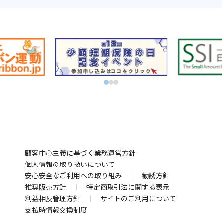
NISAやるなら！SBI証券
別
資産運用ならFOLIOのAI投資 ROBOPRO
ウ
別
株に特化！信用取引を深化！SBIネオトレード証券
ィ
ウ
別
FXならSBI FXトレード
別
ン
ィ
ウ
ビットコインはSBI VCトレード
ウ
ド
別
ン
ィ
初心者でも気軽にビットコイン取引 BITPOINT
別
別
ィ
ウ
ウ
ド
別
ン
厳選アートで叶える資産防衛！SBIアートオークション
ウ
ウ
ン
で
ィ
ウ
ウ
ド
別
ィ
ィ
ド
開
ン
で
ィ
ウ
ウ
お金の管理
ン
ン
ウ
く
ド
開
ン
で
ィ
ド
ド
SBI新生銀行
住信SBIネット銀行
ウ
ウ
で
ウ
く
ド
開
ン
別
別
業界最低水準の手数料 海外送金ならSBIレミット
で
で
開
で
ウ
く
ド
顧客中心主義に基づく業務運営方針
ウ
ウ
別
開
開
く
開
で
ウ
個人情報の取り扱いについて
ィ
ィ
ウ
まさかの備え
く
く
安心安全なご利用への取り組み
く
勧誘方針
開
で
ン
ン
ィ
自動車保険・がん保険・海外旅行保険ならSBI損保
推奨販売方針
特定商取引法に関する表示
く
開
ド
ド
ン
別
利益相反管理方針
サイトのご利用について
業界最安水準の死亡保険はSBI生命保険
く
ウ
ウ
ド
別
ウ
支払時情報交換制度
死亡・医療・介護保険はSBIいきいき少短
で
で
ウ
ウ
別
ィ