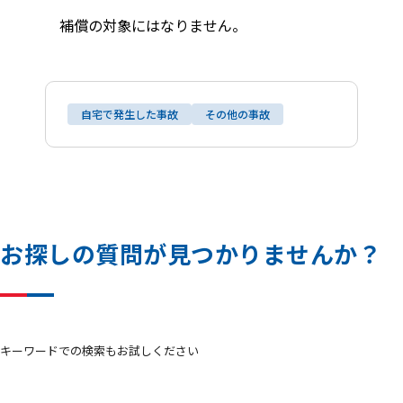
補償の対象にはなりません。
自宅で発生した事故
その他の事故
お
探
し
の
質
問
が
見
つ
か
り
ま
せ
ん
か
？
キーワードでの検索もお試しください