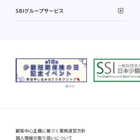
SBIグループサービス
お金の運用
NISAやるなら！SBI証券
別
資産運用ならFOLIOのAI投資 ROBOPRO
ウ
別
株に特化！信用取引を深化！SBIネオトレード証券
ィ
ウ
別
FXならSBI FXトレード
別
ン
ィ
ウ
ビットコインはSBI VCトレード
ウ
ド
別
ン
ィ
初心者でも気軽にビットコイン取引 BITPOINT
別
ィ
ウ
ウ
ド
別
ン
厳選アートで叶える資産防衛！SBIアートオークション
ウ
ン
で
ィ
ウ
ウ
ド
別
ィ
ド
開
ン
で
ィ
ウ
ウ
お金の管理
ン
ウ
く
ド
開
ン
で
ィ
ド
SBI新生銀行
住信SBIネット銀行
ウ
で
ウ
く
ド
開
ン
別
別
業界最低水準の手数料 海外送金ならSBIレミット
で
開
で
ウ
く
ド
顧客中心主義に基づく業務運営方針
ウ
ウ
別
開
く
開
で
ウ
個人情報の取り扱いについて
ィ
ィ
ウ