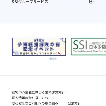
SBIグループサービス
お金の運用
NISAやるなら！SBI証券
別
資産運用ならFOLIOのAI投資 ROBOPRO
ウ
別
株に特化！信用取引を深化！SBIネオトレード証券
ィ
ウ
別
FXならSBI FXトレード
別
ン
ィ
ウ
ビットコインはSBI VCトレード
ウ
ド
別
ン
ィ
初心者でも気軽にビットコイン取引 BITPOINT
別
ィ
ウ
ウ
ド
別
ン
厳選アートで叶える資産防衛！SBIアートオークション
ウ
ン
で
ィ
ウ
ウ
ド
別
ィ
ド
開
ン
で
ィ
ウ
ウ
お金の管理
ン
ウ
く
ド
開
ン
で
ィ
ド
SBI新生銀行
住信SBIネット銀行
ウ
で
ウ
く
ド
開
ン
別
別
業界最低水準の手数料 海外送金ならSBIレミット
で
開
で
ウ
く
ド
顧客中心主義に基づく業務運営方針
ウ
ウ
別
開
く
開
で
ウ
個人情報の取り扱いについて
ィ
ィ
ウ
まさかの備え
く
安心安全なご利用への取り組み
く
勧誘方針
開
で
ン
ン
ィ