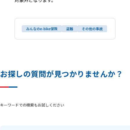
対象外となります。
みんなのe-bike保険
盗難
その他の事故
お
探
し
の
質
問
が
見
つ
か
り
ま
せ
ん
か
？
キーワードでの検索もお試しください