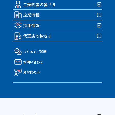
みんなの部屋保険 G3
ご契約者の皆さま
みんなのバイク保険
自転車保険TOP
みんなの部屋保険 G2
HARLEY｜車両＋盗難保険
企業情報
みんなのスポーツサイクル保険
ご契約者の皆さまTOP
みんなの部屋保険 Grande
TRIUMPH 車両＆盗難保険
みんなのe-bike保険
採用情報
各種お手続き
企業情報TOP
みんなの部屋保険
アクサダイレクトのバイク保険
すぽくるプラス
事故が発生したら？
代理店の皆さま
トップメッセージ・企業理念
みんなのテナント保険
採用情報TOP
MATE.盗難＆車両保険
eco証券
企業概要・沿革
社員インタビュー
代理店の皆さまTOP
よくあるご質問
決算報告書
働き方・制度
API連携のご紹介
お問い合わせ
ディスクロージャー資料
Nico API仕様一覧
電子公告
お客様の声