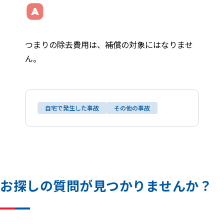
つまりの除去費用は、補償の対象にはなりませ
ん。
自宅で発生した事故
その他の事故
お
探
し
の
質
問
が
見
つ
か
り
ま
せ
ん
か
？