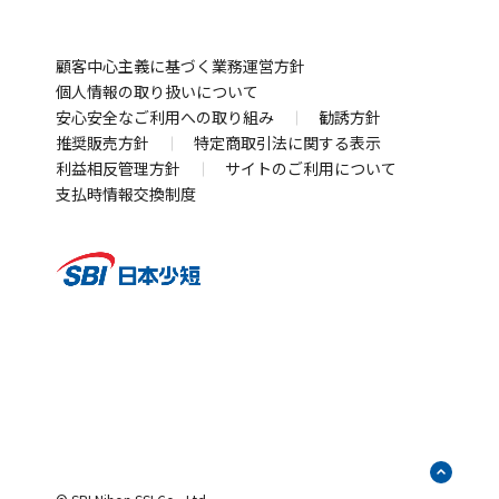
ウ
く
ド
開
ン
で
ィ
ド
SBI新生銀行
住信SBIネット銀行
ウ
で
ウ
く
ド
開
ン
別
別
業界最低水準の手数料 海外送金ならSBIレミット
で
開
で
ウ
く
ド
顧客中心主義に基づく業務運営方針
ウ
ウ
別
開
く
開
で
ウ
個人情報の取り扱いについて
ィ
ィ
ウ
まさかの備え
く
安心安全なご利用への取り組み
く
勧誘方針
開
で
ン
ン
ィ
自動車保険・がん保険・海外旅行保険ならSBI損保
推奨販売方針
特定商取引法に関する表示
く
開
ド
ド
ン
別
利益相反管理方針
サイトのご利用について
業界最安水準の死亡保険はSBI生命保険
く
ウ
ウ
ド
別
ウ
支払時情報交換制度
死亡・医療・介護保険はSBIいきいき少短
で
で
ウ
ウ
別
ィ
賃貸住宅向け保険、バイク・自転車用車両保険はSBI日
開
開
で
ィ
ウ
ン
本少短
く
く
開
別
ン
ィ
ド
犬猫うさぎのペット保険はSBIプリズム少短
く
ウ
ド
ン
別
ウ
手ごろな保険料のペット保険はSBIペット少短
ィ
ウ
ド
ウ
別
で
単独でも上乗せでも入れる地震補償保険はSBIリスタ少
ン
で
ウ
ィ
ウ
開
短
別
ド
開
で
ン
ィ
く
ウ
ウ
く
開
ド
ン
お金の情報・相談
ィ
で
く
ウ
ド
ファンド検索・比較なら投資信託のウエルスアドバイ
ン
開
で
ウ
ザー