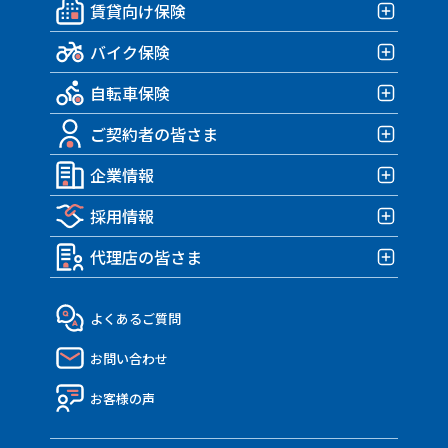
賃貸向け保険
保険商品一覧
バイク保険
賃貸向け保険TOP
自転車保険
みんなの部屋保険 G4
バイク保険TOP
みんなの部屋保険 G3
ご契約者の皆さま
みんなのバイク保険
自転車保険TOP
みんなの部屋保険 G2
HARLEY｜車両＋盗難保険
企業情報
みんなのスポーツサイクル保険
ご契約者の皆さまTOP
みんなの部屋保険 Grande
TRIUMPH 車両＆盗難保険
みんなのe-bike保険
採用情報
各種お手続き
企業情報TOP
みんなの部屋保険
アクサダイレクトのバイク保険
すぽくるプラス
事故が発生したら？
代理店の皆さま
トップメッセージ・企業理念
みんなのテナント保険
採用情報TOP
MATE.盗難＆車両保険
eco証券
企業概要・沿革
社員インタビュー
代理店の皆さまTOP
よくあるご質問
決算報告書
働き方・制度
API連携のご紹介
お問い合わせ
ディスクロージャー資料
Nico API仕様一覧
電子公告
お客様の声