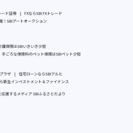
レード証券
FXならSBI FXトレード
別
別
！SBIアートオークション
ウ
別
ウ
ィ
ウ
ィ
ン
ィ
ン
護保険はSBIいきいき少短
ド
ン
ド
別
手ごろな保険料のペット保険はSBIペット少短
ウ
ド
ウ
ウ
別
で
ウ
で
ィ
ウ
開
で
開
ープラザ
住宅ローンならSBIアルヒ
ン
ィ
別
別
く
開
く
ら新生インベストメント＆ファイナンス
ド
ン
ウ
ウ
別
く
ウ
ド
応援するメディア SBIふるさとだより
ィ
ィ
ウ
で
ウ
別
ン
ン
ィ
開
で
ウ
ド
ド
ン
く
開
ィ
ウ
ウ
ド
く
ン
で
で
ウ
ド