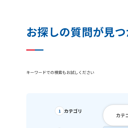
お
探
し
の
質
問
が
見
つ
キーワードでの検索もお試しください
カテゴリ
1
カテ