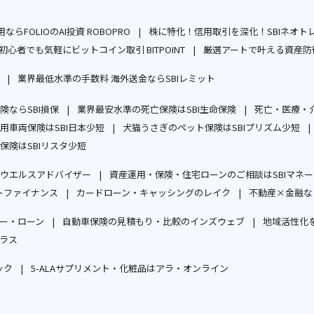
ならFOLIOのAI投資 ROBOPRO
株に特化！信用取引を深化！SBIネオト
別
初心者でも気軽にビットコイン取引 BITPOINT
厳選アートで叶える資産防衛
ウ
別
業界最低水準の手数料 海外送金ならSBIレミット
ィ
ウ
別
別
ン
ィ
ならSBI損保
ウ
業界最安水準の死亡保険はSBI生命保険
ウ
死亡・医療・介
ド
ン
別
別
用車両保険はSBI日本少短
ィ
犬猫うさぎのペット保険はSBIプリズム少短
ィ
ウ
ド
ウ
別
ウ
別
保険はSBIリスタ少短
ン
ン
で
ウ
ィ
別
ウ
ィ
ウ
ド
ド
開
で
ウエルスアドバイザー
資産運用・保険・住宅ローンのご相談はSBIマネ
ン
ウ
ィ
ン
ィ
ウ
ウ
別
く
開
トファイナンス
カードローン・キャッシングのレイク
不動産×金融な
ド
ィ
ン
ド
ン
で
で
別
ウ
別
く
ウ
ン
ド
ウ
ド
開
開
ー・ローン
自動車保険の見積もり・比較のインズウェブ
地域活性化を
ウ
ィ
ウ
で
ド
ウ
で
ウ
別
別
く
く
ラス
ィ
ン
ィ
開
ウ
で
開
で
別
ウ
ウ
ン
ド
ン
く
で
開
く
開
ック
5-ALAサプリメント・化粧品はアラ・オンライン
ウ
ィ
ィ
ド
ウ
ド
別
別
開
く
く
ィ
ン
ン
ウ
で
ウ
ウ
ウ
く
ン
ド
ド