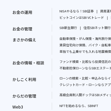
NISAやるなら！SBI証券
資産運用
お金の運用
別
ビットコインはSBI VCトレード
ウ
別
SBI新生銀行
住信SBIネット銀行
お金の管理
ィ
ウ
別
ン
ィ
自動車保険・がん保険・海外旅行保険
ウ
まさかの備え
ド
ン
賃貸住宅向け保険、バイク・自転車
ィ
ウ
ド
単独でも上乗せでも入れる地震補償
ン
で
ウ
ド
開
で
ファンド検索・比較なら投資信託の
お金の情報・相談
ウ
く
開
不動産担保ローンならSBIエステー
で
く
開
ローンの検索・比較・申込みならイ
かしこく利用
く
クレジットカード・ローンならアプ
高級会員制人間ドックはSBIメディ
からだの管理
NFTを始めるなら、SBINFT
Web3
別