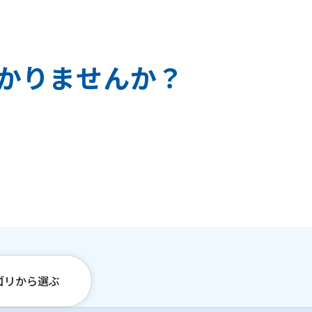
か
り
ま
せ
ん
か
？
ゴリから選ぶ