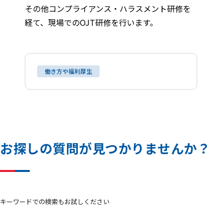
その他コンプライアンス・ハラスメント研修を
経て、現場でのOJT研修を行います。
働き方や福利厚生
お
探
し
の
質
問
が
見
つ
か
り
ま
せ
ん
か
？
キーワードでの検索もお試しください