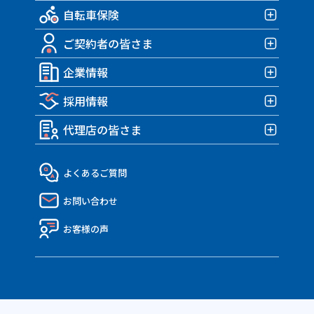
自転車保険
みんなの部屋保険 G4
バイク保険TOP
みんなの部屋保険 G3
ご契約者の皆さま
みんなのバイク保険
自転車保険TOP
みんなの部屋保険 G2
HARLEY｜車両＋盗難保険
企業情報
みんなのスポーツサイクル保険
ご契約者の皆さまTOP
みんなの部屋保険 Grande
TRIUMPH 車両＆盗難保険
みんなのe-bike保険
採用情報
各種お手続き
企業情報TOP
みんなの部屋保険
アクサダイレクトのバイク保険
すぽくるプラス
事故が発生したら？
代理店の皆さま
トップメッセージ・企業理念
みんなのテナント保険
採用情報TOP
MATE.盗難＆車両保険
eco証券
企業概要・沿革
社員インタビュー
代理店の皆さまTOP
よくあるご質問
決算報告書
働き方・制度
API連携のご紹介
お問い合わせ
ディスクロージャー資料
Nico API仕様一覧
電子公告
お客様の声