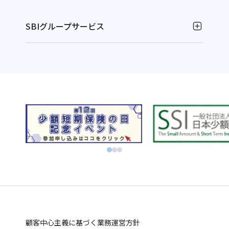
SBIグループサービス
お金の運用
NISAやるなら！SBI証券
別
資産運用ならFOLIOのAI投資 ROBOPRO
ウ
別
株に特化！信用取引を深化！SBIネオトレード証券
ィ
ウ
別
FXならSBI FXトレード
別
ン
ィ
ウ
ビットコインはSBI VCトレード
ウ
ド
別
ン
ィ
初心者でも気軽にビットコイン取引 BITPOINT
別
ィ
ウ
ウ
ド
別
ン
厳選アートで叶える資産防衛！SBIアートオークション
ウ
ン
で
ィ
ウ
ウ
ド
別
ィ
ド
開
ン
で
ィ
ウ
ウ
お金の管理
ン
ウ
く
ド
開
ン
で
ィ
ド
SBI新生銀行
住信SBIネット銀行
ウ
で
ウ
く
ド
開
ン
別
別
業界最低水準の手数料 海外送金ならSBIレミット
で
開
で
ウ
く
ド
顧客中心主義に基づく業務運営方針
ウ
ウ
別
開