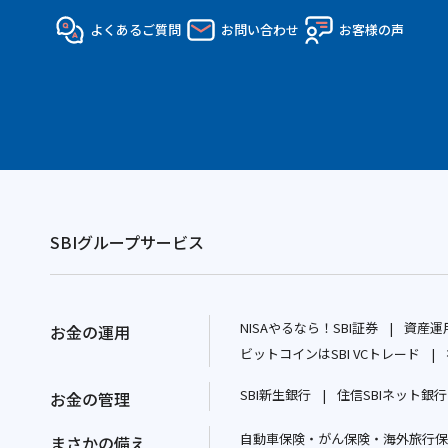
よくあるご質問
お問い合わせ
お客様の声
SBIグループサービス
NISAやるなら！SBI証券
資産運用
お金の運用
別
ビットコインはSBI VCトレード
ウ
別
SBI新生銀行
住信SBIネット銀行
お金の管理
ィ
ウ
別
ン
ィ
自動車保険・がん保険・海外旅行保険
ウ
まさかの備え