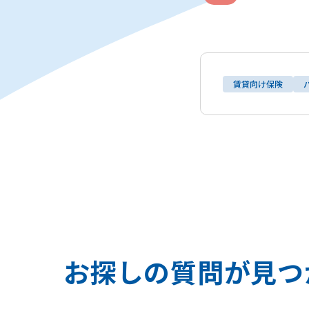
賃貸向け保険
お
探
し
の
質
問
が
見
つ