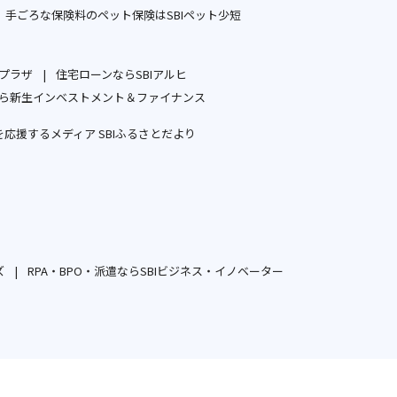
ド
ン
ド
別
手ごろな保険料のペット保険はSBIペット少短
ウ
ド
ウ
ウ
別
で
ウ
で
ィ
ウ
開
で
開
ープラザ
住宅ローンならSBIアルヒ
ン
ィ
別
別
く
開
く
ら新生インベストメント＆ファイナンス
ド
ン
ウ
ウ
別
く
ウ
ド
応援するメディア SBIふるさとだより
ィ
ィ
ウ
で
ウ
別
ン
ン
ィ
開
で
ウ
ド
ド
ン
く
開
ィ
ウ
ウ
ド
く
ン
で
で
ウ
ド
開
開
で
ウ
ズ
RPA・BPO・派遣ならSBIビジネス・イノベーター
く
く
開
別
別
で
く
ウ
ウ
開
ィ
ィ
く
ン
ン
ド
ド