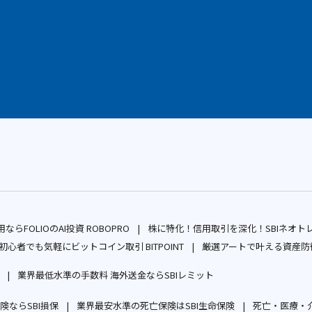
ならFOLIOのAI投資 ROBOPRO
株に特化！信用取引を深化！SBIネオト
別
初心者でも気軽にビットコイン取引 BITPOINT
厳選アートで叶える資産防衛
ウ
別
業界最低水準の手数料 海外送金ならSBIレミット
ィ
ウ
別
別
ン
ィ
ならSBI損保
ウ
業界最安水準の死亡保険はSBI生命保険
ウ
死亡・医療・介