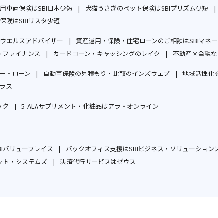
ド
ン
別
別
用車両保険はSBI日本少短
ィ
犬猫うさぎのペット保険はSBIプリズム少短
ィ
ウ
ド
ウ
別
ウ
別
保険はSBIリスタ少短
ン
ン
で
ウ
ィ
別
ウ
ィ
ウ
ド
ド
開
で
ウエルスアドバイザー
資産運用・保険・住宅ローンのご相談はSBIマネ
ン
ウ
ィ
ン
ィ
ウ
ウ
別
く
開
トファイナンス
カードローン・キャッシングのレイク
不動産×金融な
ド
ィ
ン
ド
ン
で
で
別
ウ
別
く
ウ
ン
ド
ウ
ド
開
開
ー・ローン
自動車保険の見積もり・比較のインズウェブ
地域活性化を
ウ
ィ
ウ
で
ド
ウ
で
ウ
別
別
く
く
ラス
ィ
ン
ィ
開
ウ
で
開
で
別
ウ
ウ
ン
ド
ン
く
で
開
く
開
ック
5-ALAサプリメント・化粧品はアラ・オンライン
ウ
ィ
ィ
ド
ウ
ド
別
別
開
く
く
ィ
ン
ン
ウ
で
ウ
ウ
ウ
く
ン
ド
ド
で
開
で
ィ
ィ
ド
ウ
ウ
Iバリュープレイス
バックオフィス支援はSBIビジネス・ソリューション
開
く
開
ン
ン
別
ウ
で
で
ット・システムズ
決済代行サービスはゼウス
く
く
ド
ド
別
ウ
別
で
開
開
ウ
ウ
ウ
ィ
ウ
開
く
く
で
で
ィ
ン
ィ
く
開
開
ン
ド
ン
く
く