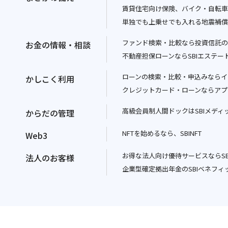
ド
ン
賃貸住宅向け保険、バイク・自転車
ィ
ウ
ド
単独でも上乗せでも入れる地震補償
ン
で
ウ
ド
開
で
ファンド検索・比較なら投資信託の
お金の情報・相談
ウ
く
開
不動産担保ローンならSBIエステー
で
く
開
ローンの検索・比較・申込みならイ
かしこく利用
く
クレジットカード・ローンならアプ
高級会員制人間ドックはSBIメディ
からだの管理
NFTを始めるなら、SBINFT
Web3
別
お得な法人向け優待サービスならSB
ウ
法人のお客様
企業型確定拠出年金のSBIベネフィ
ィ
ン
ド
ウ
で