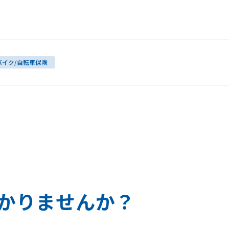
バイク/自転車保険
か
り
ま
せ
ん
か
？