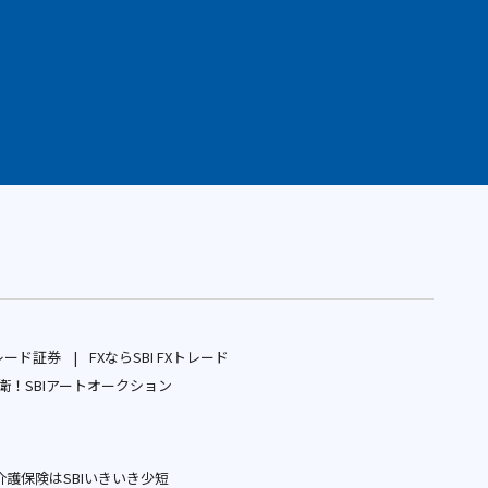
レード証券
FXならSBI FXトレード
別
別
！SBIアートオークション
ウ
別
ウ
ィ
ウ
ィ
ン
ィ
ン
護保険はSBIいきいき少短