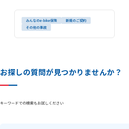
みんなのe-bike保険
新規のご契約
その他の事故
お
探
し
の
質
問
が
見
つ
か
り
ま
せ
ん
か
？
キーワードでの検索もお試しください