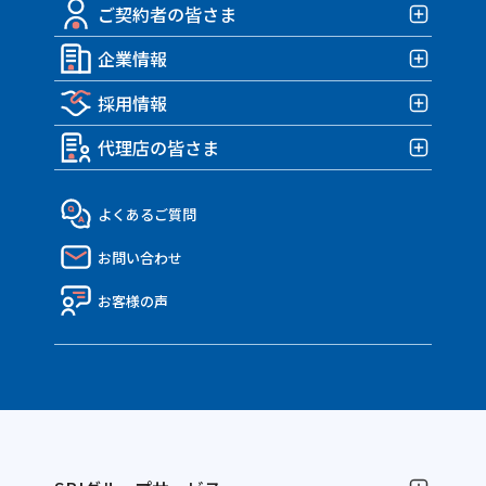
みんなの部屋保険 G3
ご契約者の皆さま
みんなのバイク保険
自転車保険TOP
みんなの部屋保険 G2
HARLEY｜車両＋盗難保険
企業情報
みんなのスポーツサイクル保険
ご契約者の皆さまTOP
みんなの部屋保険 Grande
TRIUMPH 車両＆盗難保険
みんなのe-bike保険
採用情報
各種お手続き
企業情報TOP
みんなの部屋保険
アクサダイレクトのバイク保険
すぽくるプラス
事故が発生したら？
代理店の皆さま
トップメッセージ・企業理念
みんなのテナント保険
採用情報TOP
MATE.盗難＆車両保険
eco証券
企業概要・沿革
社員インタビュー
代理店の皆さまTOP
よくあるご質問
決算報告書
働き方・制度
API連携のご紹介
お問い合わせ
ディスクロージャー資料
Nico API仕様一覧
電子公告
お客様の声