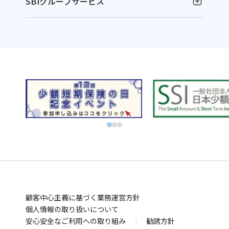
SBIグループサービス
お金の運用
NISAやるなら！SBI証券
別
資産運用ならFOLIOのAI投資 ROBOPRO
ウ
別
株に特化！信用取引を深化！SBIネオトレード証券
ィ
ウ
別
FXならSBI FXトレード
別
ン
ィ
ウ
ビットコインはSBI VCトレード
ウ
ド
別
ン
ィ
初心者でも気軽にビットコイン取引 BITPOINT
別
ィ
ウ
ウ
ド
別
ン
厳選アートで叶える資産防衛！SBIアートオークション
ウ
ン
で
ィ
ウ
ウ
ド
別
ィ
ド
開
ン
で
ィ
ウ
ウ
お金の管理
ン
ウ
く
ド
開
ン
で
ィ
ド
SBI新生銀行
住信SBIネット銀行
ウ
で
ウ
く
ド
開
ン
別
別
業界最低水準の手数料 海外送金ならSBIレミット
で
開
で
ウ
く
ド
顧客中心主義に基づく業務運営方針
ウ
ウ
別
開
く
開
で
ウ
個人情報の取り扱いについて
ィ
ィ
ウ
まさかの備え
く
安心安全なご利用への取り組み
く
勧誘方針
開
で
ン
ン
ィ