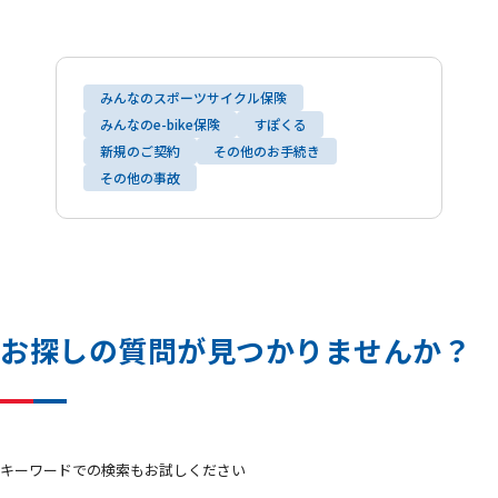
みんなのスポーツサイクル保険
みんなのe-bike保険
すぽくる
新規のご契約
その他のお手続き
その他の事故
お
探
し
の
質
問
が
見
つ
か
り
ま
せ
ん
か
？
キーワードでの検索もお試しください