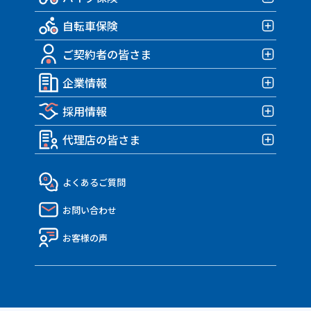
賃貸向け保険TOP
自転車保険
みんなの部屋保険 G4
バイク保険TOP
みんなの部屋保険 G3
ご契約者の皆さま
みんなのバイク保険
自転車保険TOP
みんなの部屋保険 G2
HARLEY｜車両＋盗難保険
企業情報
みんなのスポーツサイクル保険
ご契約者の皆さまTOP
みんなの部屋保険 Grande
TRIUMPH 車両＆盗難保険
みんなのe-bike保険
採用情報
各種お手続き
企業情報TOP
みんなの部屋保険
アクサダイレクトのバイク保険
すぽくるプラス
事故が発生したら？
代理店の皆さま
トップメッセージ・企業理念
みんなのテナント保険
採用情報TOP
MATE.盗難＆車両保険
eco証券
企業概要・沿革
社員インタビュー
代理店の皆さまTOP
よくあるご質問
決算報告書
働き方・制度
API連携のご紹介
お問い合わせ
ディスクロージャー資料
Nico API仕様一覧
電子公告
お客様の声