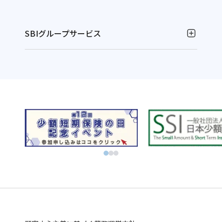
SBIグループサービス
お金の運用
NISAやるなら！SBI証券
別
資産運用ならFOLIOのAI投資 ROBOPRO
ウ
別
株に特化！信用取引を深化！SBIネオトレード証券
ィ
ウ
別
FXならSBI FXトレード
別
ン
ィ
ウ
ビットコインはSBI VCトレード
ウ
ド
別
ン
ィ
初心者でも気軽にビットコイン取引 BITPOINT
別
ィ
ウ
ウ
ド
別
ン
厳選アートで叶える資産防衛！SBIアートオークション
ウ
ン
で
ィ
ウ
ウ
ド
別
ィ
ド
開
ン
で
ィ
ウ
ウ
お金の管理
ン
ウ
く
ド
開
ン
で
ィ
ド
SBI新生銀行
住信SBIネット銀行
ウ
で
ウ
く
ド
開
ン
別
別
業界最低水準の手数料 海外送金ならSBIレミット
で
開
で
ウ
く
ド