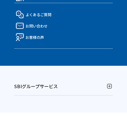
採用情報TOP
MATE.盗難＆車両保険
eco証券
企業概要・沿革
社員インタビュー
代理店の皆さまTOP
よくあるご質問
決算報告書
働き方・制度
API連携のご紹介
お問い合わせ
ディスクロージャー資料
Nico API仕様一覧
電子公告
お客様の声
SBIグループサービス
お金の運用
NISAやるなら！SBI証券
別
資産運用ならFOLIOのAI投資 ROBOPRO
ウ
別