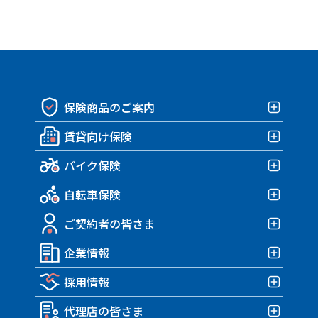
保険商品のご案内
賃貸向け保険
保険商品一覧
バイク保険
賃貸向け保険TOP
自転車保険
みんなの部屋保険 G4
バイク保険TOP
みんなの部屋保険 G3
ご契約者の皆さま
みんなのバイク保険
自転車保険TOP
みんなの部屋保険 G2
HARLEY｜車両＋盗難保険
企業情報
みんなのスポーツサイクル保険
ご契約者の皆さまTOP
みんなの部屋保険 Grande
TRIUMPH 車両＆盗難保険
みんなのe-bike保険
採用情報
各種お手続き
企業情報TOP
みんなの部屋保険
アクサダイレクトのバイク保険
すぽくるプラス
事故が発生したら？
代理店の皆さま
トップメッセージ・企業理念
みんなのテナント保険