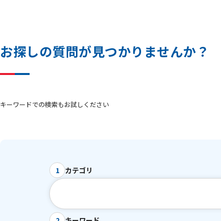
お
探
し
の
質
問
が
見
つ
か
り
ま
せ
ん
か
？
キーワードでの検索もお試しください
カテゴリ
1
キーワード
2