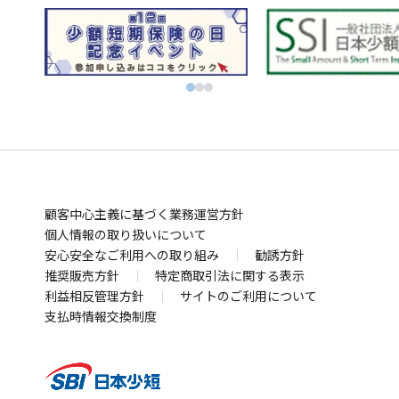
株に特化！信用取引を深化！SBIネオトレード証券
ィ
ウ
別
FXならSBI FXトレード
別
ン
ィ
ウ
ビットコインはSBI VCトレード
ウ
ド
別
ン
ィ
初心者でも気軽にビットコイン取引 BITPOINT
別
ィ
ウ
ウ
ド
別
ン
厳選アートで叶える資産防衛！SBIアートオークション
ウ
ン
で
ィ
ウ
ウ
ド
別
ィ
ド
開
ン
で
ィ
ウ
ウ
お金の管理
ン
ウ
く
ド
開
ン
で
ィ
ド
SBI新生銀行
住信SBIネット銀行
ウ
で
ウ
く
ド
開
ン
別
別
業界最低水準の手数料 海外送金ならSBIレミット
で
開
で
ウ
く
ド
顧客中心主義に基づく業務運営方針
ウ
ウ
別
開
く
開
で
ウ
個人情報の取り扱いについて
ィ
ィ
ウ
まさかの備え
く
安心安全なご利用への取り組み
く
勧誘方針
開
で
ン
ン
ィ
自動車保険・がん保険・海外旅行保険ならSBI損保
推奨販売方針
特定商取引法に関する表示
く
開
ド
ド
ン
別
利益相反管理方針
サイトのご利用について
業界最安水準の死亡保険はSBI生命保険
く
ウ
ウ
ド
別
ウ
支払時情報交換制度
死亡・医療・介護保険はSBIいきいき少短
で
で
ウ
ウ
別
ィ
賃貸住宅向け保険、バイク・自転車用車両保険はSBI日
開
開
で
ィ
ウ
ン
本少短
く
く
開
別
ン
ィ
ド
犬猫うさぎのペット保険はSBIプリズム少短