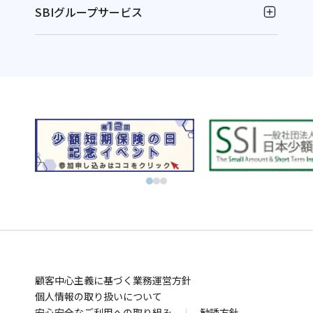
SBIグループサービス
お金の運用
NISAやるなら！SBI証券
別
資産運用ならFOLIOのAI投資 ROBOPRO
ウ
別
株に特化！信用取引を深化！SBIネオトレード証券
ィ
ウ
別
FXならSBI FXトレード
別
ン
ィ
ウ
ビットコインはSBI VCトレード
ウ
ド
別
ン
ィ
初心者でも気軽にビットコイン取引 BITPOINT
別
ィ
ウ
ウ
ド
別
ン
厳選アートで叶える資産防衛！SBIアートオークション
ウ
ン
で
ィ
ウ
ウ
ド
別
ィ
ド
開
ン
で
ィ
ウ
ウ
お金の管理
ン
ウ
く
ド
開
ン
で
ィ
ド
SBI新生銀行
住信SBIネット銀行
ウ
で
ウ
く
ド
開
ン
別
別
業界最低水準の手数料 海外送金ならSBIレミット
で
開
で
ウ
く
ド
顧客中心主義に基づく業務運営方針
ウ
ウ
別
開
く
開
で
ウ
個人情報の取り扱いについて
ィ
ィ
ウ
まさかの備え
く
安心安全なご利用への取り組み
く
勧誘方針
開
で