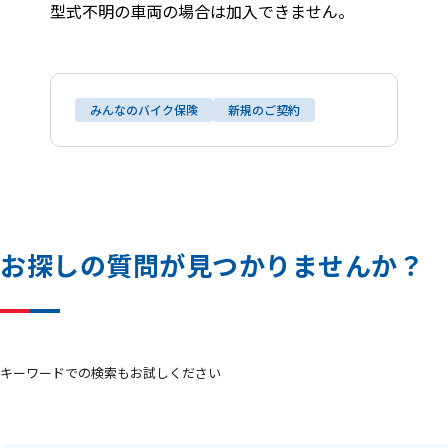
型式不明の車両の場合は加入できません。
みんなのバイク保険
新規のご契約
お
探
し
の
質
問
が
見
つ
か
り
ま
せ
ん
か
？
キーワードでの検索もお試しください