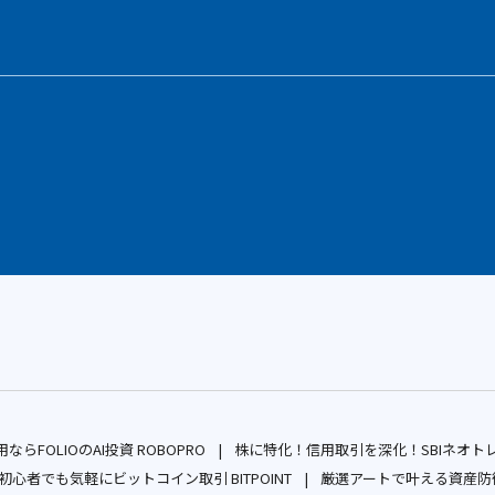
ならFOLIOのAI投資 ROBOPRO
株に特化！信用取引を深化！SBIネオト
別
初心者でも気軽にビットコイン取引 BITPOINT
厳選アートで叶える資産防衛