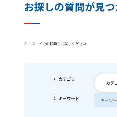
お
探
し
の
質
問
が
見
つ
キーワードでの検索もお試しください
カテゴリ
1
カテ
キーワード
2