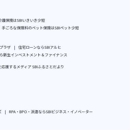
ウ
別
ウ
ィ
ウ
ィ
ン
ィ
ン
護保険はSBIいきいき少短
ド
ン
ド
別
手ごろな保険料のペット保険はSBIペット少短
ウ
ド
ウ
ウ
別
で
ウ
で
ィ
ウ
開
で
開
ープラザ
住宅ローンならSBIアルヒ
ン
ィ
別
別
く
開
く
ら新生インベストメント＆ファイナンス
ド
ン
ウ
ウ
別
く
ウ
ド
応援するメディア SBIふるさとだより
ィ
ィ
ウ
で
ウ
別
ン
ン
ィ
開
で
ウ
ド
ド
ン
く
開
ィ
ウ
ウ
ド
く
ン
で
で
ウ
ド
開
開
で
ウ
ズ
RPA・BPO・派遣ならSBIビジネス・イノベーター
く
く
開
別
別
で
く
ウ
ウ
開