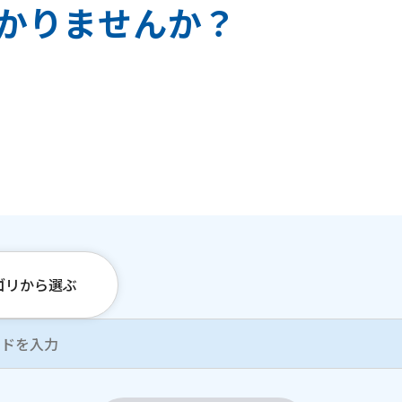
か
り
ま
せ
ん
か
？
ゴリから選ぶ