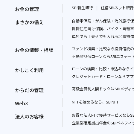
ウ
別
SBI新生銀行
住信SBIネット銀行
お金の管理
ィ
ウ
別
ン
ィ
自動車保険・がん保険・海外旅行保険
ウ
まさかの備え
ド
ン
賃貸住宅向け保険、バイク・自転車
ィ
ウ
ド
単独でも上乗せでも入れる地震補償
ン
で
ウ
ド
開
で
ファンド検索・比較なら投資信託の
お金の情報・相談
ウ
く
開
不動産担保ローンならSBIエステー
で
く
開
ローンの検索・比較・申込みならイ
かしこく利用
く
クレジットカード・ローンならアプ
高級会員制人間ドックはSBIメディ
からだの管理
NFTを始めるなら、SBINFT
Web3
別
お得な法人向け優待サービスならSB
ウ
法人のお客様
企業型確定拠出年金のSBIベネフィ
ィ
ン