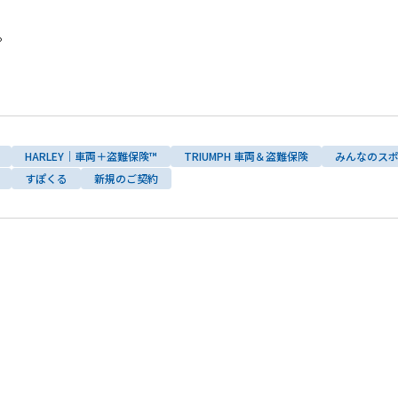
。
HARLEY｜車両＋盗難保険™
TRIUMPH 車両＆盗難保険
みんなのス
すぽくる
新規のご契約