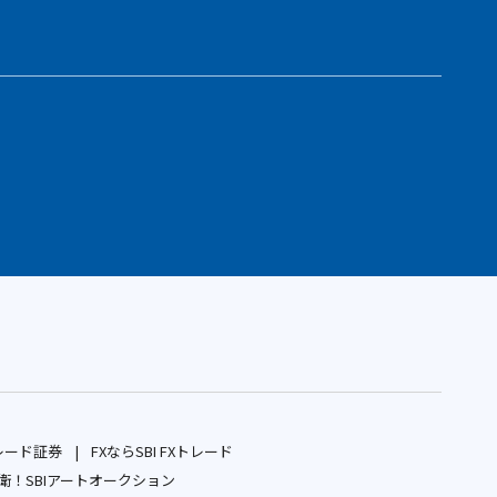
レード証券
FXならSBI FXトレード
別
別
！SBIアートオークション