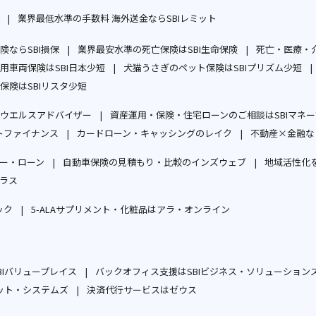
ウ
別
業界最低水準の手数料 海外送金ならSBIレミット
ィ
ウ
別
別
ン
ィ
ならSBI損保
ウ
業界最安水準の死亡保険はSBI生命保険
ウ
死亡・医療・介
ド
ン
別
別
用車両保険はSBI日本少短
ィ
犬猫うさぎのペット保険はSBIプリズム少短
ィ
ウ
ド
ウ
別
ウ
別
保険はSBIリスタ少短
ン
ン
で
ウ
ィ
別
ウ
ィ
ウ
ド
ド
開
で
ウエルスアドバイザー
資産運用・保険・住宅ローンのご相談はSBIマネ
ン
ウ
ィ
ン
ィ
ウ
ウ
別
く
開
トファイナンス
カードローン・キャッシングのレイク
不動産×金融な
ド
ィ
ン
ド
ン
で
で
別
ウ
別
く
ウ
ン
ド
ウ
ド
開
開
ー・ローン
自動車保険の見積もり・比較のインズウェブ
地域活性化を
ウ
ィ
ウ
で
ド
ウ
で
ウ
別
別
く
く
ラス
ィ
ン
ィ
開
ウ
で
開
で
別
ウ
ウ
ン
ド
ン
く
で
開
く
開
ック
5-ALAサプリメント・化粧品はアラ・オンライン
ウ
ィ
ィ
ド
ウ
ド
別
別
開
く
く
ィ
ン
ン
ウ
で
ウ
ウ
ウ
く
ン
ド
ド
で
開
で
ィ
ィ
ド
ウ
ウ
Iバリュープレイス
バックオフィス支援はSBIビジネス・ソリューション
開
く
開
ン
ン
別
ウ
で
で
ット・システムズ
決済代行サービスはゼウス
く
く
ド
ド
別
ウ
別
で
開
開
ウ
ウ