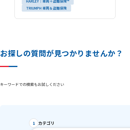
HARLEY｜車両＋盗難保険™
TRIUMPH 車両＆盗難保険
お
探
し
の
質
問
が
見
つ
か
り
ま
せ
ん
か
？
キーワードでの検索もお試しください
カテゴリ
1