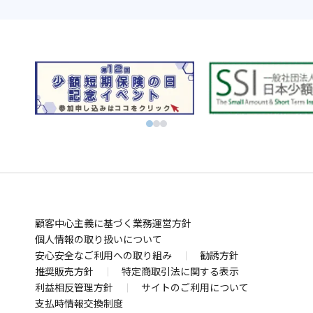
お金の運用
NISAやるなら！SBI証券
別
資産運用ならFOLIOのAI投資 ROBOPRO
ウ
別
株に特化！信用取引を深化！SBIネオトレード証券
ィ
ウ
別
FXならSBI FXトレード
別
ン
ィ
ウ
ビットコインはSBI VCトレード
ウ
ド
別
ン
ィ
初心者でも気軽にビットコイン取引 BITPOINT
別
ィ
ウ
ウ
ド
別
ン
厳選アートで叶える資産防衛！SBIアートオークション
ウ
ン
で
ィ
ウ
ウ
ド
別
ィ
ド
開
ン
で
ィ
ウ
ウ
お金の管理
ン
ウ
く
ド
開
ン
で
ィ
ド
SBI新生銀行
住信SBIネット銀行
ウ
で
ウ
く
ド
開
ン
別
別
業界最低水準の手数料 海外送金ならSBIレミット
で
開
で
ウ
く
ド
顧客中心主義に基づく業務運営方針
ウ
ウ
別
開
く
開
で
ウ
個人情報の取り扱いについて
ィ
ィ
ウ
まさかの備え
く
安心安全なご利用への取り組み
く
勧誘方針
開
で
ン
ン
ィ
自動車保険・がん保険・海外旅行保険ならSBI損保
推奨販売方針
特定商取引法に関する表示
く
開
ド
ド
ン
別
利益相反管理方針
サイトのご利用について
業界最安水準の死亡保険はSBI生命保険
く
ウ
ウ
ド
別
ウ
支払時情報交換制度
死亡・医療・介護保険はSBIいきいき少短