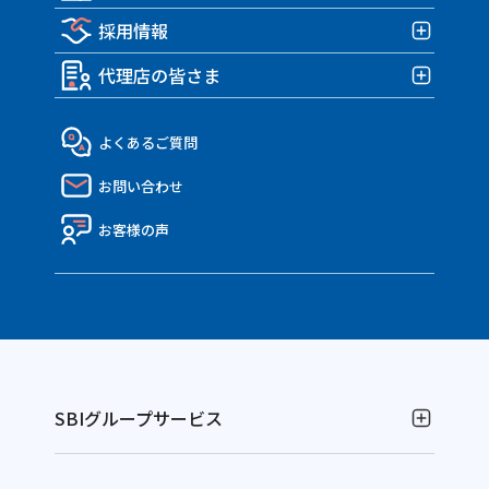
みんなの部屋保険 Grande
TRIUMPH 車両＆盗難保険
みんなのe-bike保険
採用情報
各種お手続き
企業情報TOP
みんなの部屋保険
アクサダイレクトのバイク保険
すぽくるプラス
事故が発生したら？
代理店の皆さま
トップメッセージ・企業理念
みんなのテナント保険
採用情報TOP
MATE.盗難＆車両保険
eco証券
企業概要・沿革
社員インタビュー
代理店の皆さまTOP
よくあるご質問
決算報告書
働き方・制度
API連携のご紹介
お問い合わせ
ディスクロージャー資料
Nico API仕様一覧
電子公告
お客様の声
SBIグループサービス