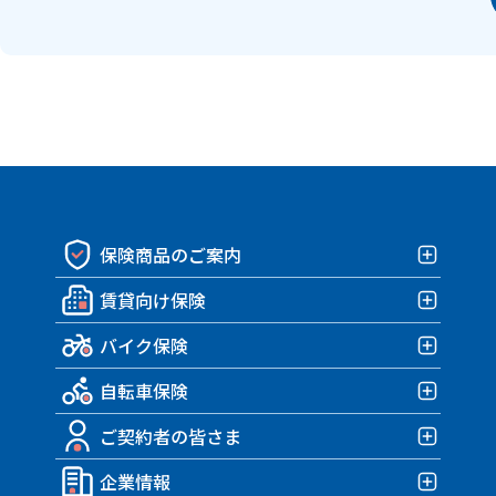
保険商品のご案内
賃貸向け保険
保険商品一覧
バイク保険
賃貸向け保険TOP
自転車保険
みんなの部屋保険 G4
バイク保険TOP
みんなの部屋保険 G3
ご契約者の皆さま
みんなのバイク保険
自転車保険TOP
みんなの部屋保険 G2
HARLEY｜車両＋盗難保険
企業情報
みんなのスポーツサイクル保険
ご契約者の皆さまTOP