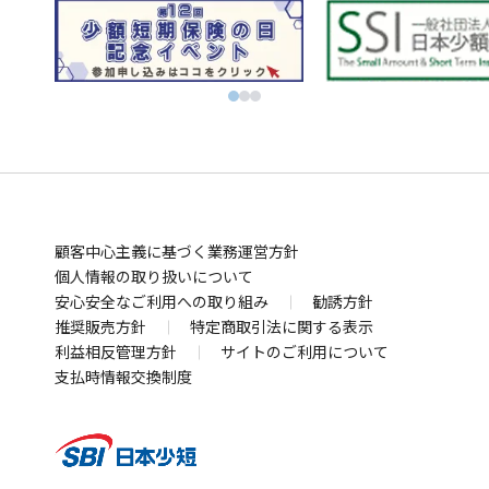
ィ
ウ
別
FXならSBI FXトレード
別
ン
ィ
ウ
ビットコインはSBI VCトレード
ウ
ド
別
ン
ィ
初心者でも気軽にビットコイン取引 BITPOINT
別
ィ
ウ
ウ
ド
別
ン
厳選アートで叶える資産防衛！SBIアートオークション
ウ
ン
で
ィ
ウ
ウ
ド
別
ィ
ド
開
ン
で
ィ
ウ
ウ
お金の管理
ン
ウ
く
ド
開
ン
で
ィ
ド
SBI新生銀行
住信SBIネット銀行
ウ
で
ウ
く
ド
開
ン
別
別
業界最低水準の手数料 海外送金ならSBIレミット
で
開
で
ウ
く
ド
顧客中心主義に基づく業務運営方針
ウ
ウ
別
開
く
開
で
ウ
個人情報の取り扱いについて
ィ
ィ
ウ
まさかの備え
く
安心安全なご利用への取り組み
く
勧誘方針
開
で
ン
ン
ィ
自動車保険・がん保険・海外旅行保険ならSBI損保
推奨販売方針
特定商取引法に関する表示
く
開
ド
ド
ン
別
利益相反管理方針
サイトのご利用について
業界最安水準の死亡保険はSBI生命保険
く
ウ
ウ
ド
別
ウ
支払時情報交換制度
死亡・医療・介護保険はSBIいきいき少短
で
で
ウ
ウ
別
ィ
賃貸住宅向け保険、バイク・自転車用車両保険はSBI日
開
開
で
ィ
ウ
ン
本少短
く
く
開
別
ン
ィ
ド
犬猫うさぎのペット保険はSBIプリズム少短
く
ウ
ド
ン
別
ウ