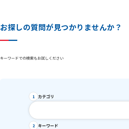
お
探
し
の
質
問
が
見
つ
か
り
ま
せ
ん
か
？
キーワードでの検索もお試しください
カテゴリ
1
キーワード
2