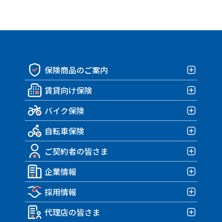
保険商品のご案内
賃貸向け保険
保険商品一覧
バイク保険
賃貸向け保険TOP
自転車保険
みんなの部屋保険 G4
バイク保険TOP
みんなの部屋保険 G3
ご契約者の皆さま
みんなのバイク保険
自転車保険TOP
みんなの部屋保険 G2
HARLEY｜車両＋盗難保険
企業情報
みんなのスポーツサイクル保険
ご契約者の皆さまTOP
みんなの部屋保険 Grande
TRIUMPH 車両＆盗難保険
みんなのe-bike保険
採用情報
各種お手続き
企業情報TOP
みんなの部屋保険
アクサダイレクトのバイク保険
すぽくるプラス
事故が発生したら？
代理店の皆さま
トップメッセージ・企業理念
みんなのテナント保険
採用情報TOP