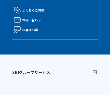
MATE.盗難＆車両保険
eco証券
企業概要・沿革
社員インタビュー
代理店の皆さまTOP
よくあるご質問
決算報告書
働き方・制度
API連携のご紹介
お問い合わせ
ディスクロージャー資料
Nico API仕様一覧
電子公告
お客様の声
SBIグループサービス
お金の運用
NISAやるなら！SBI証券
別
資産運用ならFOLIOのAI投資 ROBOPRO
ウ
別
株に特化！信用取引を深化！SBIネオトレード証券