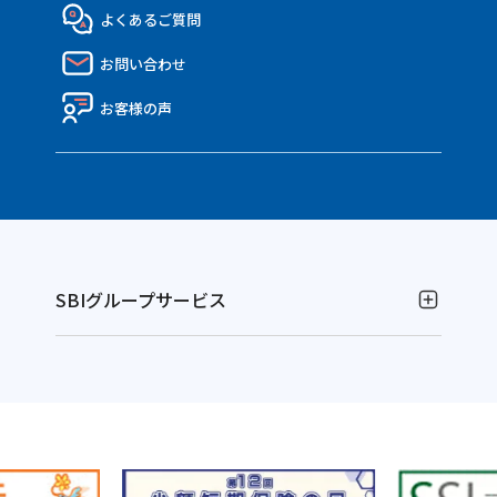
社員インタビュー
代理店の皆さまTOP
よくあるご質問
決算報告書
働き方・制度
API連携のご紹介
お問い合わせ
ディスクロージャー資料
Nico API仕様一覧
電子公告
お客様の声
SBIグループサービス
お金の運用
NISAやるなら！SBI証券
別
資産運用ならFOLIOのAI投資 ROBOPRO
ウ
別
株に特化！信用取引を深化！SBIネオトレード証券
ィ
ウ
別
FXならSBI FXトレード