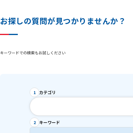
お
探
し
の
質
問
が
見
つ
か
り
ま
せ
ん
か
？
キーワードでの検索もお試しください
カテゴリ
1
キーワード
2