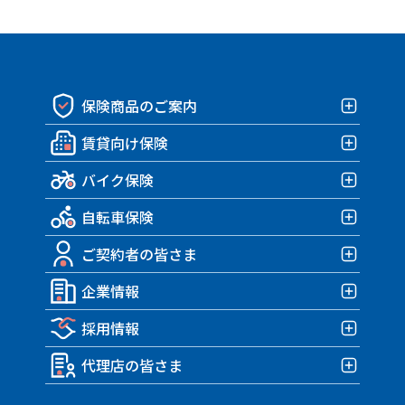
保険商品のご案内
賃貸向け保険
保険商品一覧
バイク保険
賃貸向け保険TOP
自転車保険
みんなの部屋保険 G4
バイク保険TOP
みんなの部屋保険 G3
ご契約者の皆さま
みんなのバイク保険
自転車保険TOP
みんなの部屋保険 G2
HARLEY｜車両＋盗難保険
企業情報
みんなのスポーツサイクル保険
ご契約者の皆さまTOP
みんなの部屋保険 Grande
TRIUMPH 車両＆盗難保険
みんなのe-bike保険
採用情報
各種お手続き
企業情報TOP
みんなの部屋保険
アクサダイレクトのバイク保険
すぽくるプラス
事故が発生したら？
代理店の皆さま
トップメッセージ・企業理念
みんなのテナント保険
採用情報TOP
MATE.盗難＆車両保険
eco証券
企業概要・沿革