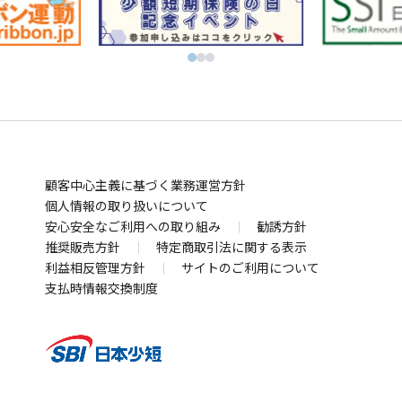
別
ン
ィ
ウ
ビットコインはSBI VCトレード
ウ
ド
別
ン
ィ
初心者でも気軽にビットコイン取引 BITPOINT
別
別
ィ
ウ
ウ
ド
別
ン
厳選アートで叶える資産防衛！SBIアートオークション
ウ
ウ
ン
で
ィ
ウ
ウ
ド
別
ィ
ィ
ド
開
ン
で
ィ
ウ
ウ
お金の管理
ン
ン
ウ
く
ド
開
ン
で
ィ
ド
ド
SBI新生銀行
住信SBIネット銀行
ウ
ウ
で
ウ
く
ド
開
ン
別
別
業界最低水準の手数料 海外送金ならSBIレミット
で
で
開
で
ウ
く
ド
顧客中心主義に基づく業務運営方針
ウ
ウ
別
開
開
く
開
で
ウ
個人情報の取り扱いについて
ィ
ィ
ウ
まさかの備え
く
く
安心安全なご利用への取り組み
く
勧誘方針
開
で
ン
ン
ィ
自動車保険・がん保険・海外旅行保険ならSBI損保
推奨販売方針
特定商取引法に関する表示
く
開
ド
ド
ン
別
利益相反管理方針
サイトのご利用について
業界最安水準の死亡保険はSBI生命保険
く
ウ
ウ
ド
別
ウ
支払時情報交換制度
死亡・医療・介護保険はSBIいきいき少短
で
で
ウ
ウ
別
ィ
賃貸住宅向け保険、バイク・自転車用車両保険はSBI日
開
開
で
ィ
ウ
ン
本少短
く
く
開
別
ン
ィ
ド
犬猫うさぎのペット保険はSBIプリズム少短
く
ウ
ド
ン
別
ウ
手ごろな保険料のペット保険はSBIペット少短
ィ
ウ
ド
ウ
別
で