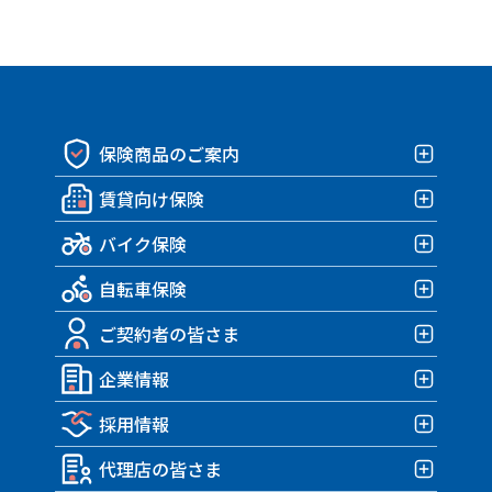
保険商品のご案内
賃貸向け保険
保険商品一覧
バイク保険
賃貸向け保険TOP
自転車保険
みんなの部屋保険 G4
バイク保険TOP
みんなの部屋保険 G3
ご契約者の皆さま
みんなのバイク保険
自転車保険TOP
みんなの部屋保険 G2
HARLEY｜車両＋盗難保険
企業情報
みんなのスポーツサイクル保険
ご契約者の皆さまTOP
みんなの部屋保険 Grande
TRIUMPH 車両＆盗難保険
みんなのe-bike保険
採用情報
各種お手続き
企業情報TOP
みんなの部屋保険
アクサダイレクトのバイク保険
すぽくるプラス
事故が発生したら？
代理店の皆さま
トップメッセージ・企業理念
みんなのテナント保険
採用情報TOP