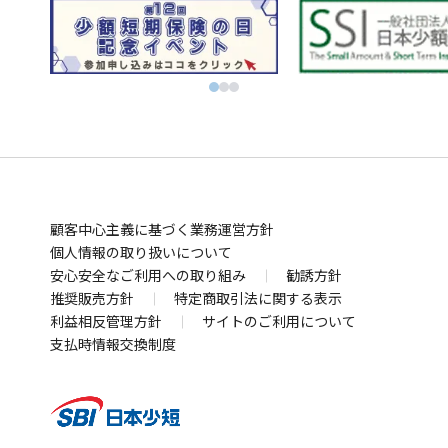
ィ
ウ
別
FXならSBI FXトレード
別
ン
ィ
ウ
ビットコインはSBI VCトレード
ウ
ド
別
ン
ィ
初心者でも気軽にビットコイン取引 BITPOINT
別
ィ
ウ
ウ
ド
別
ン
厳選アートで叶える資産防衛！SBIアートオークション
ウ
ン
で
ィ
ウ
ウ
ド
別
ィ
ド
開
ン
で
ィ
ウ
ウ
お金の管理
ン
ウ
く
ド
開
ン
で
ィ
ド
SBI新生銀行
住信SBIネット銀行
ウ
で
ウ
く
ド
開
ン
別
別
業界最低水準の手数料 海外送金ならSBIレミット
で
開
で
ウ
く
ド
顧客中心主義に基づく業務運営方針
ウ
ウ
別
開
く
開
で
ウ
個人情報の取り扱いについて
ィ
ィ
ウ
まさかの備え
く
安心安全なご利用への取り組み
く
勧誘方針
開
で
ン
ン
ィ
自動車保険・がん保険・海外旅行保険ならSBI損保
推奨販売方針
特定商取引法に関する表示
く
開
ド
ド
ン
別
利益相反管理方針
サイトのご利用について
業界最安水準の死亡保険はSBI生命保険
く
ウ
ウ
ド
別
ウ
支払時情報交換制度
死亡・医療・介護保険はSBIいきいき少短
で
で
ウ
ウ
別
ィ
賃貸住宅向け保険、バイク・自転車用車両保険はSBI日
開
開
で
ィ
ウ
ン
本少短
く
く
開
別
ン
ィ
ド
犬猫うさぎのペット保険はSBIプリズム少短
く
ウ
ド
ン
別
ウ