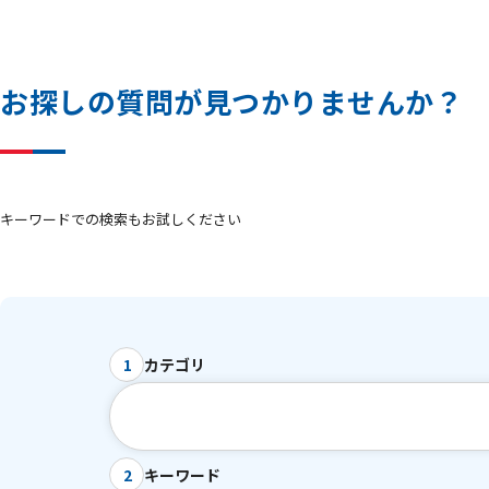
お
探
し
の
質
問
が
見
つ
か
り
ま
せ
ん
か
？
キーワードでの検索もお試しください
カテゴリ
1
キーワード
2