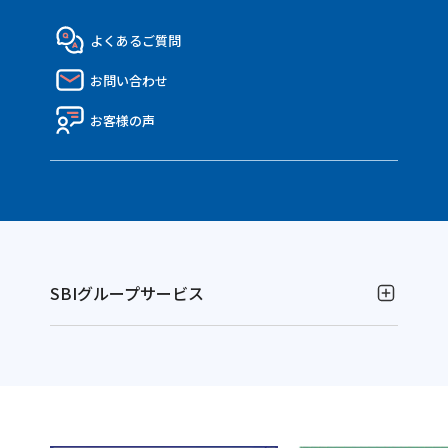
MATE.盗難＆車両保険
eco証券
企業概要・沿革
社員インタビュー
代理店の皆さまTOP
よくあるご質問
決算報告書
働き方・制度
API連携のご紹介
お問い合わせ
ディスクロージャー資料
Nico API仕様一覧
電子公告
お客様の声
SBIグループサービス
お金の運用
NISAやるなら！SBI証券
別
資産運用ならFOLIOのAI投資 ROBOPRO
ウ
別
株に特化！信用取引を深化！SBIネオトレード証券