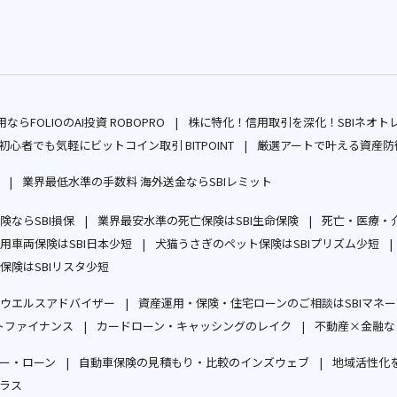
ならFOLIOのAI投資 ROBOPRO
株に特化！信用取引を深化！SBIネオト
別
初心者でも気軽にビットコイン取引 BITPOINT
厳選アートで叶える資産防衛
ウ
別
業界最低水準の手数料 海外送金ならSBIレミット
ィ
ウ
別
別
ン
ィ
ならSBI損保
ウ
業界最安水準の死亡保険はSBI生命保険
ウ
死亡・医療・介
ド
ン
別
別
用車両保険はSBI日本少短
ィ
犬猫うさぎのペット保険はSBIプリズム少短
ィ
ウ
ド
ウ
別
ウ
別
保険はSBIリスタ少短
ン
ン
で
ウ
ィ
別
ウ
ィ
ウ
ド
ド
開
で
ウエルスアドバイザー
資産運用・保険・住宅ローンのご相談はSBIマネ
ン
ウ
ィ
ン
ィ
ウ
ウ
別
く
開
トファイナンス
カードローン・キャッシングのレイク
不動産×金融な
ド
ィ
ン
ド
ン
で
で
別
ウ
別
く
ウ
ン
ド
ウ
ド
開
開
ー・ローン
自動車保険の見積もり・比較のインズウェブ
地域活性化を
ウ
ィ
ウ
で
ド
ウ
で
ウ
別
別
く
く
ラス
ィ
ン
ィ