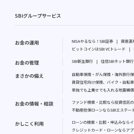
SBIグループサービス
NISAやるなら！SBI証券
資産運用
お金の運用
別
ビットコインはSBI VCトレード
ウ
別
SBI新生銀行
住信SBIネット銀行
お金の管理
ィ
ウ
別
ン
ィ
自動車保険・がん保険・海外旅行保険
ウ
まさかの備え
ド
ン
賃貸住宅向け保険、バイク・自転車
ィ
ウ
ド
単独でも上乗せでも入れる地震補償
ン
で
ウ
ド
開
で
ファンド検索・比較なら投資信託の
お金の情報・相談
ウ
く
開
不動産担保ローンならSBIエステー
で
く
開
ローンの検索・比較・申込みならイ
かしこく利用
く
クレジットカード・ローンならアプ