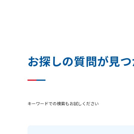
お
探
し
の
質
問
が
見
つ
キーワードでの検索もお試しください