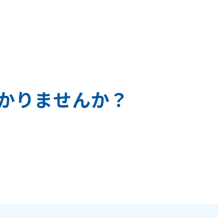
か
り
ま
せ
ん
か
？