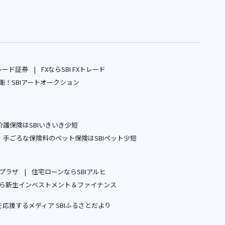
レード証券
FXならSBI FXトレード
別
別
！SBIアートオークション
ウ
別
ウ
ィ
ウ
ィ
ン
ィ
ン
護保険はSBIいきいき少短
ド
ン
ド
別
手ごろな保険料のペット保険はSBIペット少短
ウ
ド
ウ
ウ
別
で
ウ
で
ィ
ウ
開
で
開
ープラザ
住宅ローンならSBIアルヒ
ン
ィ
別
別
く
開
く
ら新生インベストメント＆ファイナンス
ド
ン
ウ
ウ
別
く
ウ
ド
応援するメディア SBIふるさとだより
ィ
ィ
ウ
で
ウ
別
ン
ン
ィ