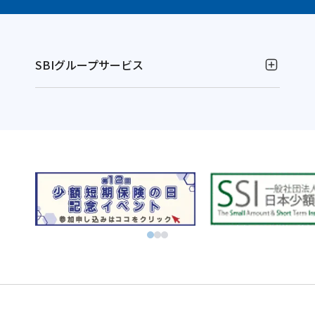
SBIグループサービス
お金の運用
NISAやるなら！SBI証券
別
資産運用ならFOLIOのAI投資 ROBOPRO
ウ
別
株に特化！信用取引を深化！SBIネオトレード証券
ィ
ウ
別
FXならSBI FXトレード
別
ン
ィ
ウ
ビットコインはSBI VCトレード
ウ
ド
別
ン
ィ
初心者でも気軽にビットコイン取引 BITPOINT
別
ィ
ウ
ウ
ド
別
ン
厳選アートで叶える資産防衛！SBIアートオークション
ウ
ン
で
ィ
ウ
ウ
ド
別
ィ
ド
開
ン
で
ィ
ウ
ウ
お金の管理
ン
ウ
く
ド
開
ン
で
ィ
ド
SBI新生銀行
住信SBIネット銀行
ウ
で
ウ
く
ド
開
ン