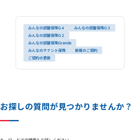
みんなの部屋保険G４
みんなの部屋保険G３
みんなの部屋保険G２
みんなの部屋保険Grande
みんなのテナント保険
新規のご契約
ご契約の更新
お
探
し
の
質
問
が
見
つ
か
り
ま
せ
ん
か
？
キーワードでの検索もお試しください