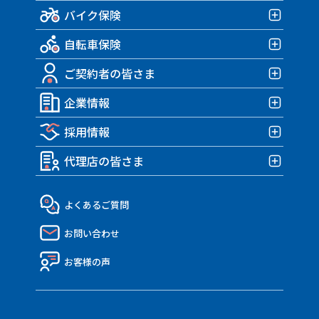
バイク保険
賃貸向け保険TOP
自転車保険
みんなの部屋保険 G4
バイク保険TOP
みんなの部屋保険 G3
ご契約者の皆さま
みんなのバイク保険
自転車保険TOP
みんなの部屋保険 G2
HARLEY｜車両＋盗難保険
企業情報
みんなのスポーツサイクル保険
ご契約者の皆さまTOP
みんなの部屋保険 Grande
TRIUMPH 車両＆盗難保険
みんなのe-bike保険
採用情報
各種お手続き
企業情報TOP
みんなの部屋保険
アクサダイレクトのバイク保険
すぽくるプラス
事故が発生したら？
代理店の皆さま
トップメッセージ・企業理念
みんなのテナント保険
採用情報TOP
MATE.盗難＆車両保険
eco証券
企業概要・沿革
社員インタビュー
代理店の皆さまTOP
よくあるご質問
決算報告書
働き方・制度
API連携のご紹介
お問い合わせ
ディスクロージャー資料
Nico API仕様一覧
電子公告
お客様の声