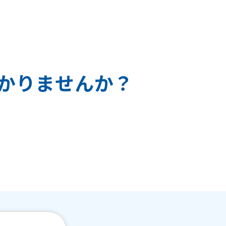
か
り
ま
せ
ん
か
？