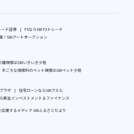
レード証券
FXならSBI FXトレード
別
別
！SBIアートオークション
ウ
別
ウ
ィ
ウ
ィ
ン
ィ
ン
護保険はSBIいきいき少短
ド
ン
ド
別
手ごろな保険料のペット保険はSBIペット少短
ウ
ド
ウ
ウ
別
で
ウ
で
ィ
ウ
開
で
開
ープラザ
住宅ローンならSBIアルヒ
ン
ィ
別
別
く
開
く
ら新生インベストメント＆ファイナンス
ド
ン
ウ
ウ
別
く
ウ
ド
応援するメディア SBIふるさとだより
ィ
ィ
ウ
で
ウ
別
ン
ン
ィ
開
で
ウ
ド
ド
ン
く
開
ィ