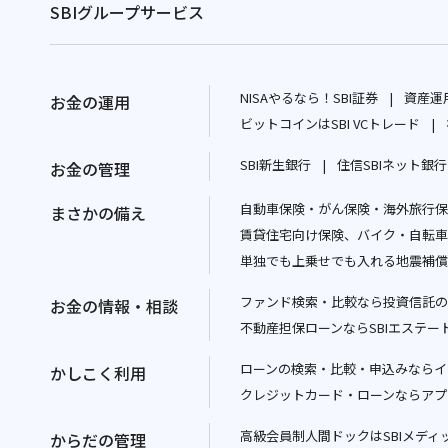
SBIグループサービス
NISAやるなら！SBI証券
資産運用
お金の運用
別
ビットコインはSBI VCトレード
ウ
別
SBI新生銀行
住信SBIネット銀行
お金の管理
ィ
ウ
別
ン
ィ
自動車保険・がん保険・海外旅行保険
ウ
まさかの備え
ド
ン
賃貸住宅向け保険、バイク・自転車
ィ
ウ
ド
単独でも上乗せでも入れる地震補償
ン
で
ウ
ド
開
で
ファンド検索・比較なら投資信託の
お金の情報・相談
ウ
く
開
不動産担保ローンならSBIエステー
で
く
開
ローンの検索・比較・申込みならイ
かしこく利用
く
クレジットカード・ローンならアプ
高級会員制人間ドックはSBIメディ
からだの管理