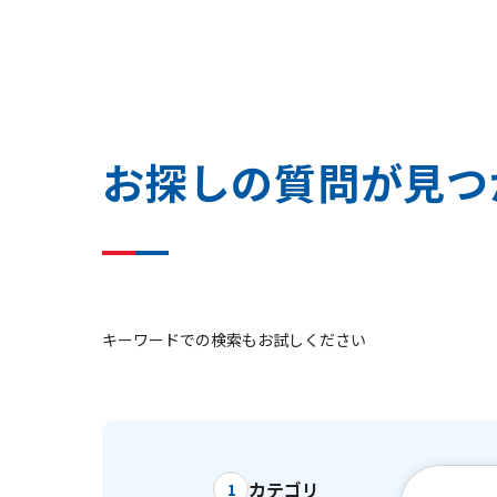
お
探
し
の
質
問
が
見
つ
キーワードでの検索もお試しください
カテゴリ
1