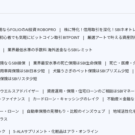
ならFOLIOのAI投資 ROBOPRO
株に特化！信用取引を深化！SBIネオト
別
初心者でも気軽にビットコイン取引 BITPOINT
厳選アートで叶える資産防衛
ウ
別
業界最低水準の手数料 海外送金ならSBIレミット
ィ
ウ
別
別
ン
ィ
ならSBI損保
ウ
業界最安水準の死亡保険はSBI生命保険
ウ
死亡・医療・介
ド
ン
別
別
用車両保険はSBI日本少短
ィ
犬猫うさぎのペット保険はSBIプリズム少短
ィ
ウ
ド
ウ
別
ウ
別
保険はSBIリスタ少短
ン
ン
で
ウ
ィ
別
ウ
ィ
ウ
ド
ド
開
で
ウエルスアドバイザー
資産運用・保険・住宅ローンのご相談はSBIマネ
ン
ウ
ィ
ン
ィ
ウ
ウ
別
く
開
トファイナンス
カードローン・キャッシングのレイク
不動産×金融な
ド
ィ
ン
ド
ン
で
で
別
ウ
別
く
ウ
ン
ド
ウ
ド
開
開
ー・ローン
自動車保険の見積もり・比較のインズウェブ
地域活性化を
ウ
ィ
ウ
で
ド
ウ
で
ウ
別
別
く
く
ラス
ィ
ン
ィ
開
ウ
で
開
で
別
ウ
ウ
ン
ド
ン
く
で
開
く
開
ック
5-ALAサプリメント・化粧品はアラ・オンライン
ウ
ィ
ィ