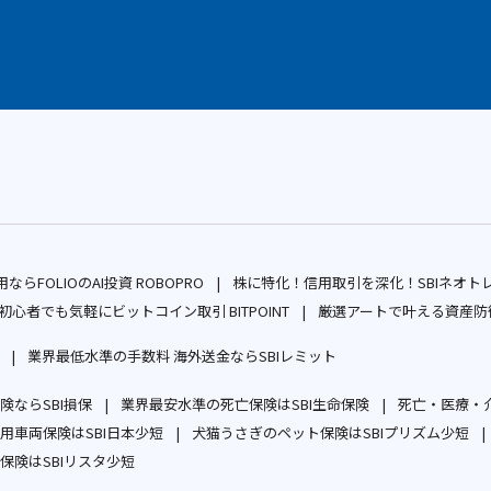
ならFOLIOのAI投資 ROBOPRO
株に特化！信用取引を深化！SBIネオト
別
初心者でも気軽にビットコイン取引 BITPOINT
厳選アートで叶える資産防衛
ウ
別
業界最低水準の手数料 海外送金ならSBIレミット
ィ
ウ
別
別
ン
ィ
ならSBI損保
ウ
業界最安水準の死亡保険はSBI生命保険
ウ
死亡・医療・介
ド
ン
別
別
用車両保険はSBI日本少短
ィ
犬猫うさぎのペット保険はSBIプリズム少短
ィ
ウ
ド
ウ
別
ウ
別
保険はSBIリスタ少短
ン
ン
で
ウ
ィ
別
ウ
ィ
ウ
ド
ド