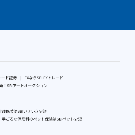
レード証券
FXならSBI FXトレード
別
別
！SBIアートオークション
ウ
別
ウ
ィ
ウ
ィ
ン
ィ
ン
護保険はSBIいきいき少短
ド
ン
ド
別
手ごろな保険料のペット保険はSBIペット少短
ウ
ド
ウ
ウ
別
で
ウ
で
ィ
ウ