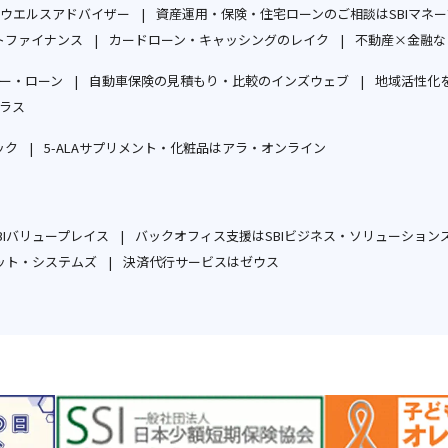
開
で
ウエルスアドバイザー
資産運用・保険・住宅ローンのご相談はSBIマネ
ン
ウ
ィ
ン
ィ
ウ
ウ
別
く
開
トファイナンス
カードローン・キャッシングのレイク
不動産×金融な
ド
ィ
ン
ド
ン
で
で
別
ウ
別
く
ウ
ン
ド
ウ
ド
開
開
ー・ローン
自動車保険の見積もり・比較のインズウェブ
地域活性化を
ウ
ィ
ウ
で
ド
ウ
で
ウ
別
別
く
く
ラス
ィ
ン
ィ
開
ウ
で
開
で
別
ウ
ウ
ン
ド
ン
く
で
開
く
開
ック
5-ALAサプリメント・化粧品はアラ・オンライン
ウ
ィ
ィ
ド
ウ
ド
別
別
開
く
く
ィ
ン
ン
ウ
で
ウ
ウ
ウ
く
ン
ド
ド
で
開
で
ィ
ィ
ド
ウ
ウ
Iバリュープレイス
バックオフィス支援はSBIビジネス・ソリューション
開
く
開
ン
ン
別
ウ
で
で
ット・システムズ
決済代行サービスはゼウス
く
く
ド
ド
別
ウ
別
で
開
開
ウ
ウ
ウ
ィ
ウ
開
く
く
で
で
ィ
ン
ィ
く
開
開
ン
ド
ン
く
く
ド
ウ
ド
ウ
で
ウ
で
開
で