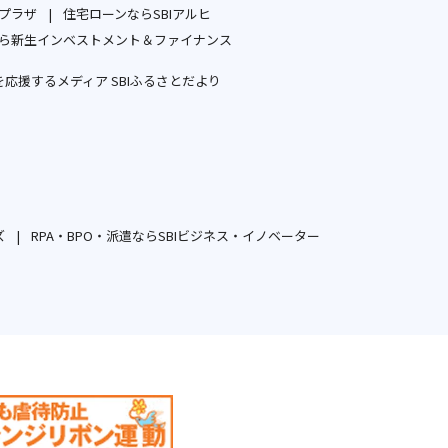
開
で
開
ープラザ
住宅ローンならSBIアルヒ
ン
ィ
別
別
く
開
く
ら新生インベストメント＆ファイナンス
ド
ン
ウ
ウ
別
く
ウ
ド
応援するメディア SBIふるさとだより
ィ
ィ
ウ
で
ウ
別
ン
ン
ィ
開
で
ウ
ド
ド
ン
く
開
ィ
ウ
ウ
ド
く
ン
で
で
ウ
ド
開
開
で
ウ
ズ
RPA・BPO・派遣ならSBIビジネス・イノベーター
く
く
開
別
別
で
く
ウ
ウ
開
ィ
ィ
く
ン
ン
ド
ド
ウ
ウ
で
で
開
開