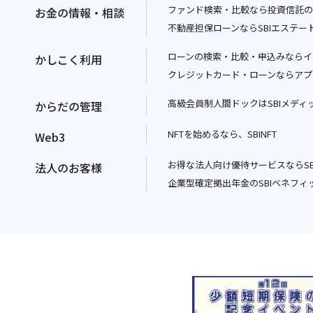
開
で
ファンド検索・比較なら投資信託の
お金の情報・相談
ウ
く
開
不動産担保ローンならSBIエステー
で
く
開
ローンの検索・比較・申込みならイ
かしこく利用
く
クレジットカード・ローンならアプ
高級会員制人間ドックはSBIメディ
からだの管理
NFTを始めるなら、SBINFT
Web3
別
お得な法人向け優待サービスならSB
ウ
法人のお客様
企業型確定拠出年金のSBIベネフィ
ィ
ン
ド
ウ
で
開
く