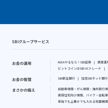
SBIグループサービス
NISAやるなら！SBI証券
資産運用
お金の運用
別
ビットコインはSBI VCトレード
ウ
別
SBI新生銀行
住信SBIネット銀行
お金の管理
ィ
ウ
別
ン
ィ
自動車保険・がん保険・海外旅行保険
ウ
まさかの備え
ド
ン
賃貸住宅向け保険、バイク・自転車
ィ
ウ
ド
単独でも上乗せでも入れる地震補償
ン
で
ウ
ド