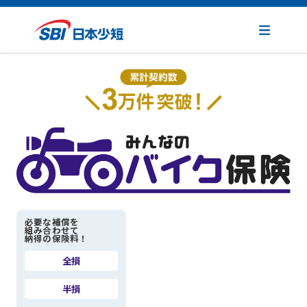
必要な補償を
組み合わせて
納得の保険料！
全損
半損