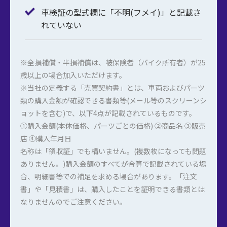
車検証の型式欄に「不明(フメイ)」と記載さ
れていない
※全損補償・半損補償は、被保険者（バイク所有者）が25
歳以上の場合加入いただけます。
※当社の定義する「売買契約書」とは、車両およびパーツ
類の購入金額が確認できる書類等(メール等のスクリーンシ
ョットを含む)で、以下4点が記載されているものです。
①購入金額(本体価格、パーツごとの価格) ②商品名 ③販売
店 ④購入年月日
名称は「領収証」でも構いません。(複数枚になっても問題
ありません。)購入金額のすべてが合算で記載されている場
合、明細書等での補足を求める場合があります。「注文
書」や「見積書」は、購入したことを証明できる書類とは
なりませんのでご注意ください。