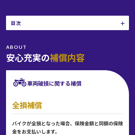
目次
補償内容
ABOUT
安心充実の
補償内容
事故対応事例
選ばれる
車両破損に関する補償
5つのポイント
全損補償
保険料例
バイクが全損となった場合、保険金額と同額の保険
よくあるご質問
金をお支払いします。