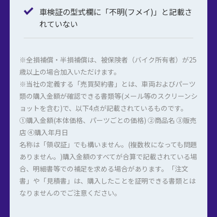
車検証の型式欄に「不明(フメイ)」と記載さ
れていない
※全損補償・半損補償は、被保険者（バイク所有者）が25
歳以上の場合加入いただけます。
※当社の定義する「売買契約書」とは、車両およびパーツ
類の購入金額が確認できる書類等(メール等のスクリーンシ
ョットを含む)で、以下4点が記載されているものです。
①購入金額(本体価格、パーツごとの価格) ②商品名 ③販売
店 ④購入年月日
名称は「領収証」でも構いません。(複数枚になっても問題
ありません。)購入金額のすべてが合算で記載されている場
合、明細書等での補足を求める場合があります。「注文
書」や「見積書」は、購入したことを証明できる書類とは
なりませんのでご注意ください。