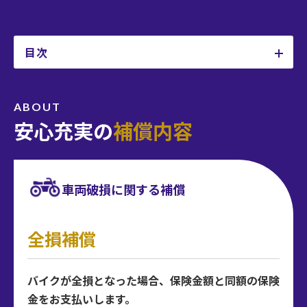
目次
補償内容
ABOUT
安心充実の
補償内容
事故対応事例
選ばれる
車両破損に関する補償
5つのポイント
全損補償
保険料例
バイクが全損となった場合、保険金額と同額の保険
よくあるご質問
金をお支払いします。