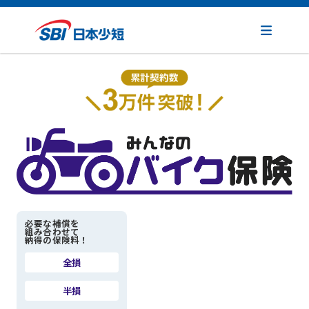
必要な補償を
組み合わせて
納得の保険料！
全損
半損