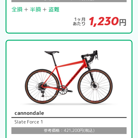
全損
＋
半損
＋
盗難
1,230
1ヶ月
円
あたり
cannondale
Slate Force 1
参考価格：421,200円(税込)