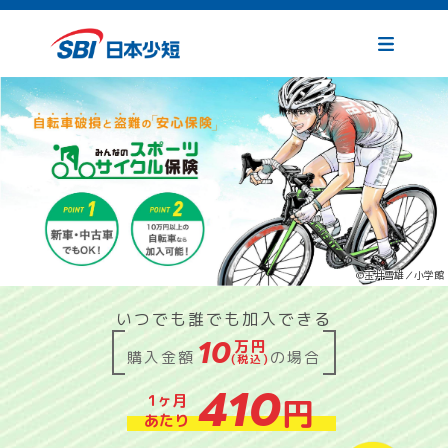
©玉井雪雄／小学館
いつでも誰でも加入できる
10
万円
購入金額
の場合
(税込)
410
1ヶ月
円
あたり