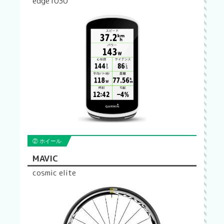
edge1030
② ホイール
MAVIC
cosmic elite