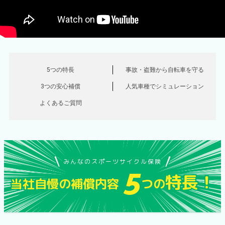
5つの特長
事故・盗難から
自転車を守る
3つの安心補償
人気車種で
シミュレーション
よくあるご質問
みんなの
スポーツサイクル
保険
5
特長！
当社自慢の補償内容
つの