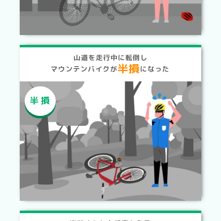
山道を走行中に転倒し
半損
マウンテンバイクが
になった
半損