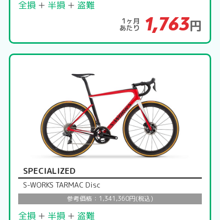
全損
＋
半損
＋
盗難
1,763
1ヶ月
円
あたり
SPECIALIZED
S-WORKS TARMAC Disc
参考価格：1,341,360円(税込)
全損
＋
半損
＋
盗難