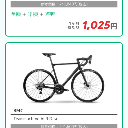
参考価格：240,840円(税込)
全損
＋
半損
＋
盗難
1,025
1ヶ月
円
あたり
BMC
Teammachine ALR Disc
参考価格：291,600円(税込)