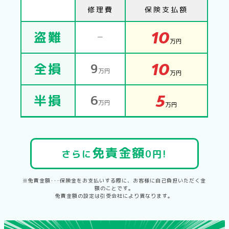
修理費
保険支払額
10
盗難
ー
万円
10
全損
9
万円
万円
5
半損
6
万円
万円
免責金額
さらに
0円!
※免責金額･･･保険金をお支払いする際に、お客様に自己負担いただく金
額のことです。
免責金額の設定は引受会社により異なります。