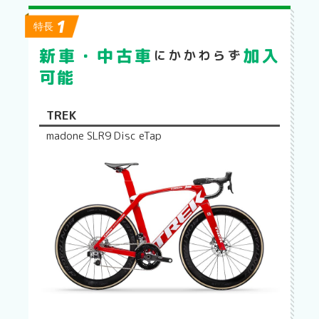
1
特長
新車・中古車
加入
にかかわらず
可能
TREK
madone SLR9 Disc eTap