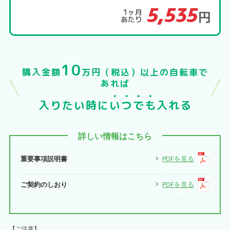
5,535
1ヶ月
円
あたり
10
購入金額
万円（税込）以上の自転車で
あれば
入りたい時に
い
つ
で
も
入れる
詳しい情報はこちら
重要事項説明書
PDFを見る
ご契約のしおり
PDFを見る
【ご注意】