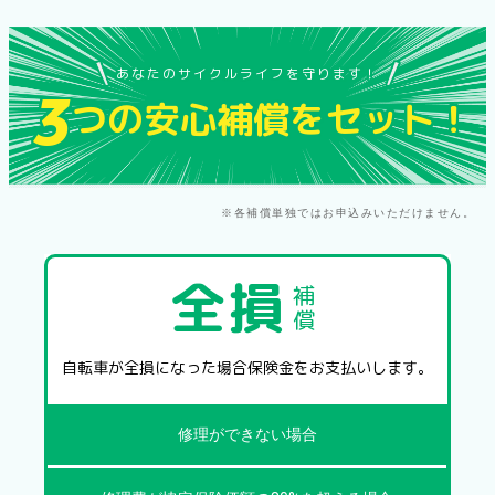
あなたのサイクルライフを
守ります！
3
つの安心補償を
セット！
※各補償単独ではお申込みいただけません。
全損
補
償
自転車が
全損になった場合
保険金をお支払いします。
修理ができない場合