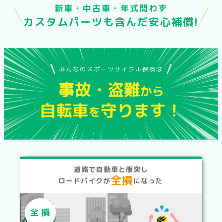
新車・中古車・年式問わず
カスタムパーツも含んだ安心補償!
みんなの
スポーツサイクル
保険は
事故・盗難
から
自転車
守ります！
を
道路で自動車と衝突し
全損
ロードバイクが
になった
全損