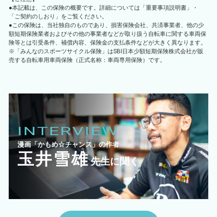
●本記載は、この保険の概要です。詳細については「重要事項説明書」・
「ご契約のしおり」をご覧ください。
●この保険は、当社独自のものであり、損害保険会社、共済事業者、他の少
額短期保険業者およびその他の事業者などが取り扱う自転車に関する車両保
険等とは引受条件、補償内容、保険金の支払条件などが大きく異なります。
※「みんなのスポーツサイクル保険」はSBI日本少額短期保険株式会社が販
売する自転車用車両保険（正式名称：車両専用保険）です。
INTERVIEW
漫画「かもめ☆チャンス」の作者
玉井雪雄
先生に聞く