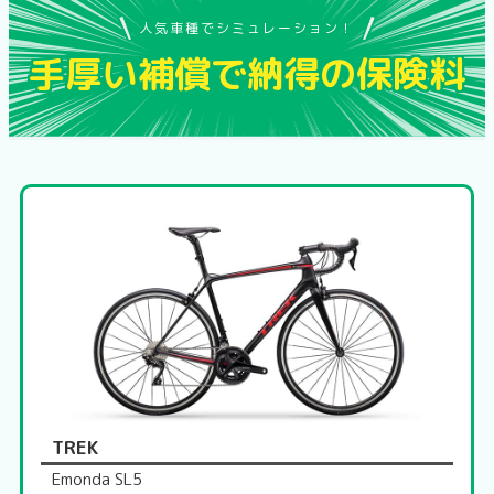
人気車種で
シミュレーション！
手厚い補償で
納得の保険料
TREK
Emonda SL5