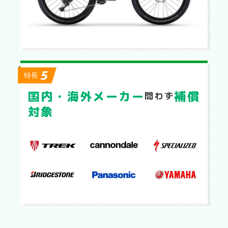
5
特長
国内・海外メーカー
補償
問わず
対象